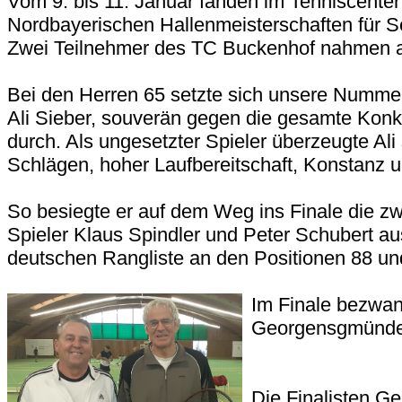
Vom 9. bis 11. Januar fanden im Tenniscenter
Nordbayerischen Hallenmeisterschaften für Se
Zwei Teilnehmer des TC Buckenhof nahmen an
Bei den Herren 65 setzte sich unsere Numme
Ali Sieber, souverän gegen die gesamte Konku
durch. Als ungesetzter Spieler überzeugte Ali
Schlägen, hoher Laufbereitschaft, Konstanz u
So besiegte er auf dem Weg ins Finale die zw
Spieler Klaus Spindler und Peter Schubert aus 
deutschen Rangliste an den Positionen 88 und 
Im Finale bezwan
Georgensgmünder
Die Finalisten G