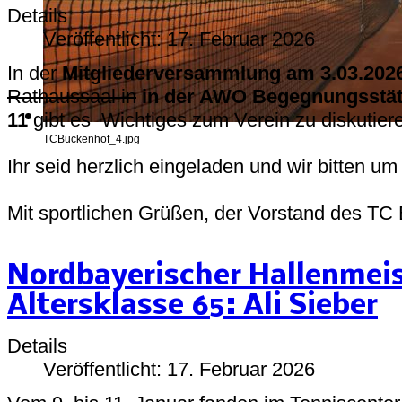
Details
Veröffentlicht: 17. Februar 2026
In der
Mitgliederversammlung am 3.03.202
Rathaussaal in
in der AWO Begegnungsstät
11
gibt es Wichtiges zum Verein zu diskutier
TCBuckenhof_4.jpg
Ihr seid herzlich eingeladen und wir bitten u
Mit sportlichen Grüßen, der Vorstand des TC
Nordbayerischer Hallenmeis
Altersklasse 65: Ali Sieber
Details
Veröffentlicht: 17. Februar 2026