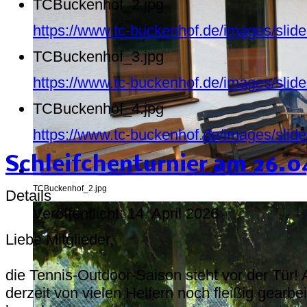
TCBuckenhof_2.jpg
https://www.tc-buckenhof.de/images/sli
TCBuckenhof_3.jpg
https://www.tc-buckenhof.de/images/sli
TCBuckenhof_4.jpg
https://www.tc-buckenhof.de/images/sli
Schleifchenturnier am 26.0
TCBuckenhof_2.jpg
Details
Veröffentlicht: 14. April 2026
Liebe Mitglieder,
die Tennis-Outdoor-Saison steht vor der Tür!
derzeit von vielen Helfern noch fleißig gearbe