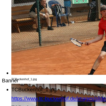
Banner
TCBuckenhof_1.jpg
TCBuckenhof_1.jpg
https://www.tc-buckenhof.de/images/sli