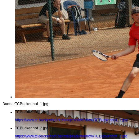
Banner
TCBuckenhof_1.jpg
TCBuckenhof_1.jpg
https://www.tc-buckenhof.de/images/slideshow/TCBuckenhof_1.jpg
TCBuckenhof_2.jpg
https://www.tc-buckenhof.de/images/slideshow/TCBuckenhof_2.jpg