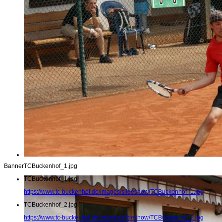
Banner
TCBuckenhof_1.jpg
TCBuckenhof_1.jpg
https://www.tc-buckenhof.de/images/slideshow/TCBuckenhof_1.jpg
TCBuckenhof_2.jpg
https://www.tc-buckenhof.de/images/slideshow/TCBuckenhof_2.jpg