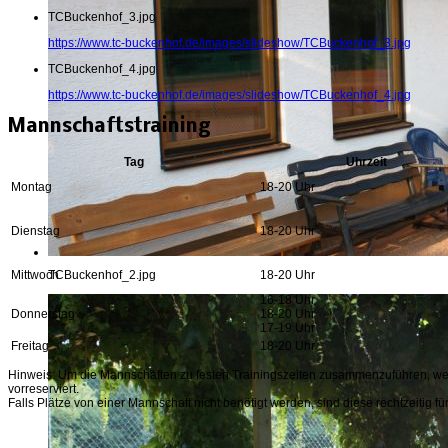
TCBuckenhof_3.jpg
https://www.tc-buckenhof.de/images/slideshow/TCBuckenhof_3.jpg
TCBuckenhof_4.jpg
https://www.tc-buckenhof.de/images/slideshow/TCBuckenhof_4.jpg
Mannschaftstraining
Tag
Uhrzeit
Montag
18-20 Uhr
Dienstag
18-20 Uhr
Mittwoch
18-20 Uhr
TCBuckenhof_2.jpg
16-18 Uhr
Donnerstag
18-20 Uhr
17-19 Uhr
Freitag
18-20 Uhr
Hinweis: Um die Mannschaften zu festen Trainingszeiten zusammenzuführen, we
vorreserviert.
Falls Plätze von einer Mannschaft nicht benötigt werden, sind diese rechtzeitig fü