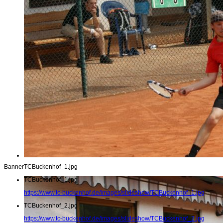
Banner
TCBuckenhof_1.jpg
TCBuckenhof_1.jpg
https://www.tc-buckenhof.de/images/slideshow/TCBuckenhof_1.jpg
TCBuckenhof_2.jpg
https://www.tc-buckenhof.de/images/slideshow/TCBuckenhof_2.jpg