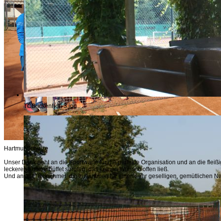
TCBuckenhof_3.jpg
Hartmut Schulze
Unser Dank geht an die Sportwarte für die perfekte Organisation und an die fleiß
leckeres Kuchenbüffet sorgten, das keinen Wunsch offen ließ.
Und an alle Teilnehmer, die zusammen für einen sehr geselligen, gemütlichen Na