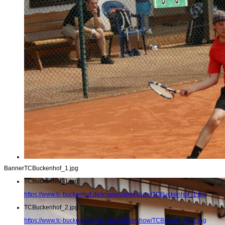
Banner
TCBuckenhof_1.jpg
TCBuckenhof_1.jpg
https://www.tc-buckenhof.de/images/slideshow/TCBuckenhof_1.jpg
TCBuckenhof_2.jpg
https://www.tc-buckenhof.de/images/slideshow/TCBuckenhof_2.jpg