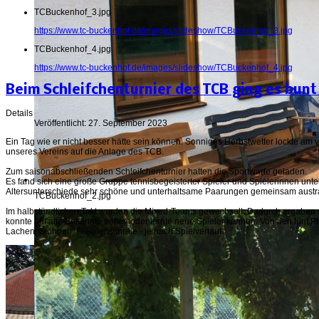
TCBuckenhof_3.jpg
https://www.tc-buckenhof.de/images/slideshow/TCBuckenhof_3.jpg
TCBuckenhof_4.jpg
https://www.tc-buckenhof.de/images/slideshow/TCBuckenhof_4.jpg
Beim Schleifchenturnier des TCB ging es bunt
Details
Veröffentlicht: 27. September 2023
Ein Tag wie er nicht besser hätte sein können. Sonniges Herbstwetter lockte a
unseres Vereins auf die Anlage des TCB.
Zum saisonabschließenden Schleifchenturnier hatten die Sportwarte geladen.
Es fand sich eine große Gruppe tennisbegeisterter Spieler und Spielerinnen untersc
Altersunterschiede sehr schöne und unterhaltsame Paarungen gemeinsam austr
TCBuckenhof_2.jpg
Im halbstündlichen Takt wurden die Mixed-Teams gewechselt. Dadurch ergaben 
konnte auf alte Bekannte treffen oder lernte neue Spieler kennen. Von den fünf P
Lachen, Stöhnen, Freudenschreie - je nach Spielverlauf.