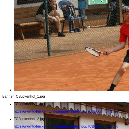
Banner
TCBuckenhof_1.jpg
TCBuckenhof_1.jpg
https://www.tc-buckenhof.de/images/slideshow/TCBuckenhof_1.jpg
TCBuckenhof_2.jpg
https://www.tc-buckenhof.de/images/slideshow/TCBuckenhof_2.jpg