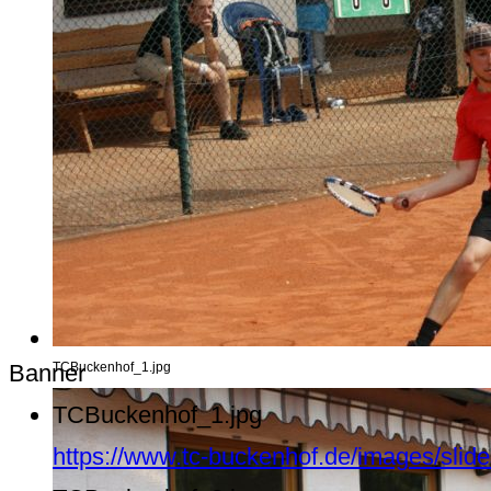
Banner
TCBuckenhof_1.jpg
TCBuckenhof_1.jpg
https://www.tc-buckenhof.de/images/sli