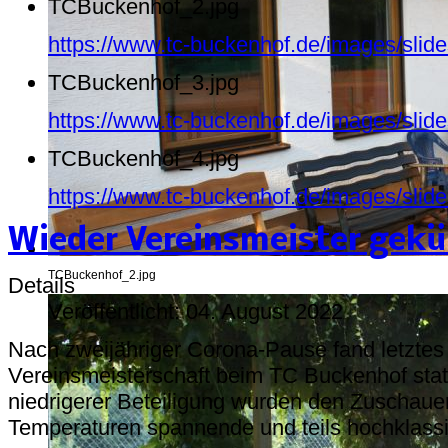
TCBuckenhof_2.jpg
https://www.tc-buckenhof.de/images/sli
TCBuckenhof_3.jpg
https://www.tc-buckenhof.de/images/sli
TCBuckenhof_4.jpg
https://www.tc-buckenhof.de/images/sli
Wieder Vereinsmeister gekü
TCBuckenhof_2.jpg
Details
Veröffentlicht: 04. August 2022
Nach zweijähriger Corona-Pause fand letzte
Vereinsmeisterschaft beim TC Buckenhof statt
niedrigerer Beteiligung wurden den Zuschaue
Temperaturen spannende und teils hochklassi