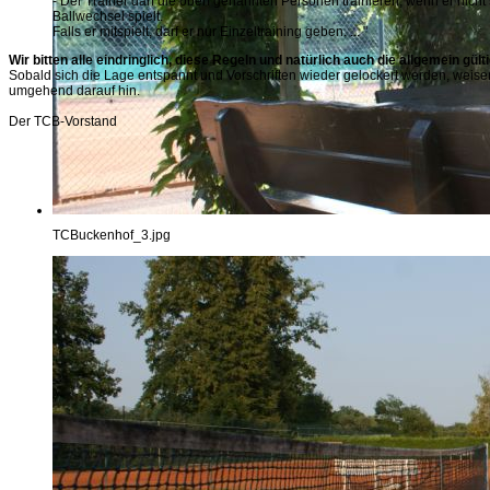
- Der Trainer darf die oben genannten Personen trainieren, wenn er nicht
Ballwechsel spielt.
Falls er mitspielt, darf er nur Einzeltraining geben. ... "
Wir bitten alle eindringlich, diese Regeln und natürlich auch die allgemein g
Sobald sich die Lage entspannt und Vorschriften wieder gelockert werden, weis
umgehend darauf hin.
Der TCB-Vorstand
TCBuckenhof_3.jpg