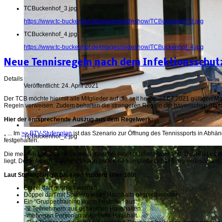
TCBuckenhof_3.jpg
https://www.tc-buckenhof.de/images/slideshow/TCBuckenhof_3.jpg
TCBuckenhof_4.jpg
https://www.tc-buckenhof.de/images/slideshow/TCBuckenhof_4.jpg
Neue Tennisregeln nach dem Infektionsschut
Details
Veröffentlicht: 24. April 2021
Der TCB möchte hiermit alle Mitglieder auf die seit heute, 24.04.2021 gültigen 
Regeln verweisen. Zudem behalten die strengeren Regeln der bayerischen Staatsr
Hier der entsprechende Auszug aus dem Regelwerk:
„ ... Im
>> BTV-Stufenplan
ist das Szenario zur Öffnung des Tennissports in Abhän
TCBuckenhof_2.jpg
festgehalten.
Die meisten Landkreise liegen derzeit bei einer Inzidenz über 100. Dabei ist es 
liegt. Der jeweilige Landkreis kann zwar eine komplette Schließung veranlassen
Laut Stufenplan gilt bei einer Inzidenz über 100:
Einzel darf gespielt werden.
Doppel darf mit Spielern eines Haushalts gespielt werden.
Ein "Gruppentraining" kann bestehen aus:
- 2 Teilnehmern aus getrennten Haushalten.
- mehreren Personen aus einem Haushalt.