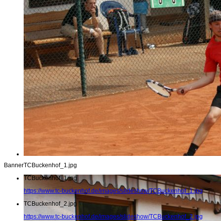
Banner
TCBuckenhof_1.jpg
TCBuckenhof_1.jpg
https://www.tc-buckenhof.de/images/slideshow/TCBuckenhof_1.jpg
TCBuckenhof_2.jpg
https://www.tc-buckenhof.de/images/slideshow/TCBuckenhof_2.jpg