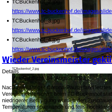
TCBuckenhof_2.jpg
https://www.tc-buckenhof.de/images/sli
TCBuckenhof_3.jpg
https://www.tc-buckenhof.de/images/sli
TCBuckenhof_4.jpg
https://www.tc-buckenhof.de/images/sli
Wieder Vereinsmeister gekü
TCBuckenhof_2.jpg
Details
Veröffentlicht: 04. August 2022
Nach zweijähriger Corona-Pause fand letzte
Vereinsmeisterschaft beim TC Buckenhof statt
niedrigerer Beteiligung wurden den Zuschaue
Temperaturen spannende und teils hochklassi