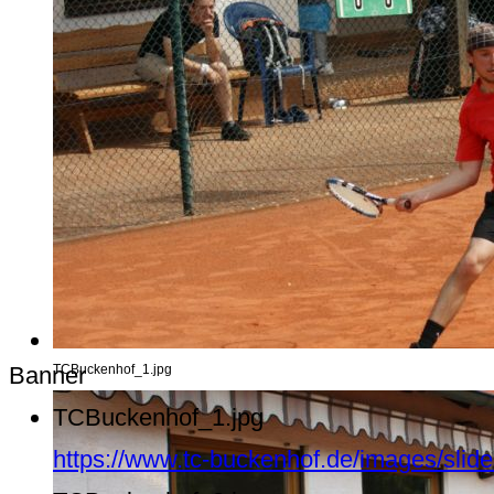
Banner
TCBuckenhof_1.jpg
TCBuckenhof_1.jpg
https://www.tc-buckenhof.de/images/sli