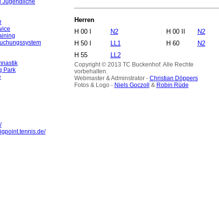
d Jugendliche
Herren
r
vice
H 00 I
N2
H 00 II
N2
aining
Buchungssystem
H 50 I
LL1
H 60
N2
H 55
LL2
nastik
Copyright © 2013 TC Buckenhof. Alle Rechte
g Park
vorbehalten.
e
Webmaster & Adminstrator -
Christian Döppers
Fotos & Logo -
Niels Goczoll
&
Robin Rüde
/
igpoint.tennis.de/