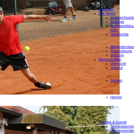
Menü
Aktuelles
Der Verein
Ansprechpartn
Beiträge
Beitrittserklä
Aktiv
Geschichte
Mitgliederstan
Platzordnung
Satzung
Mannschaften
Übersicht
Jugend
Damen
Herren
Termine & Events
Terminübersic
Vereinsmeiste