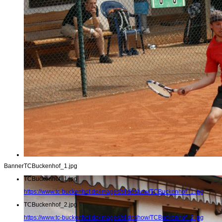
Banner
TCBuckenhof_1.jpg
TCBuckenhof_1.jpg
https://www.tc-buckenhof.de/images/slideshow/TCBuckenhof_1.jpg
TCBuckenhof_2.jpg
https://www.tc-buckenhof.de/images/slideshow/TCBuckenhof_2.jpg