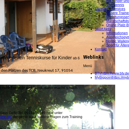
Für Kinder un
Tischtennis
Training & Services
Unsere Traine
Besaitungsser
Mannschaftstr
Online Platz-
Sport Aktiv
Informationen
Ausgleichsgym
Nordic Walkin
Sport für Älter
Kontakt
ommerferien Tenniskurse für Kinder
Weblinks
ab 6
Menü
den Plätzen des TCB, Neukreut 17, 91054
BTV
https://www.btv.de
MyBigpoint
https://myb
 eure Freunde gleich mit, dann macht´s noch
Klaus Geffe Tel. 09131/58789 oder unter
line.de
, der gerne auch weitere Fragen zum Training