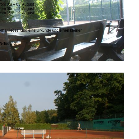
ne
vom 01. – 05. August
vom 08. – 12. August
vom 15. – 19. August
rhält jedes Kind eine Urkunde und einen kleinen
Verfügung.