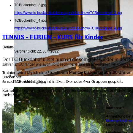
TCBuckenhof_3.jpg
https://www.tc-buckenhof.de/images/slideshow/TCBuckenhof_3.jpg
TCBuckenhof_4.jpg
https://www.tc-buckenhof.de/images/slideshow/TCBuckenhof_4.jpg
TENNIS – FERIEN – KURS für Kinder
Details
Veröffentlicht: 22. Juni 2022
Der TC Buckenhof bietet auch in diesem Jahr wieder in den S
Jahren an. Anfänger wie auch Fortgeschrittene sind gleichermaßen willkommen.
Trainiert wird täglich eine Stunde von
Montag bis Freitag ab 9.00 Uhr
auf 
Buckenhof.
Je nach Anmeldestand wird in 2-er, 3-er oder 4-er Gruppen gespielt.
TCBuckenhof_2.jpg
Komplette Gruppen können schon vorher gebildet werden - bringt einfach
mehr Spaß.
Interesse?
Anmeldung
bei 
klaus.geffe@t-on
beantwortet.