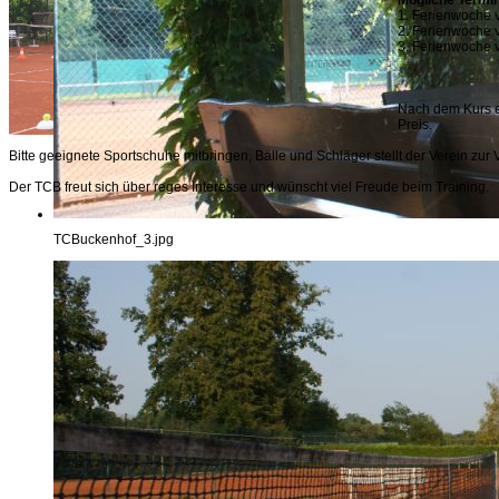
Mögliche Termi
1. Ferienwoche 
2. Ferienwoche 
3. Ferienwoche 
Nach dem Kurs e
Preis.
Bitte geeignete Sportschuhe mitbringen, Bälle und Schläger stellt der Verein zur 
Der TCB freut sich über reges Interesse und wünscht viel Freude beim Training.
TCBuckenhof_3.jpg