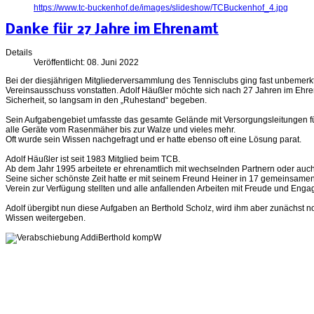
https://www.tc-buckenhof.de/images/slideshow/TCBuckenhof_4.jpg
Danke für 27 Jahre im Ehrenamt
Details
Veröffentlicht: 08. Juni 2022
Bei der diesjährigen Mitgliederversammlung des Tennisclubs ging fast unbemerkt
Vereinsausschuss vonstatten. Adolf Häußler möchte sich nach 27 Jahren im Ehre
Sicherheit, so langsam in den „Ruhestand“ begeben.
Sein Aufgabengebiet umfasste das gesamte Gelände mit Versorgungsleitungen f
alle Geräte vom Rasenmäher bis zur Walze und vieles mehr.
Oft wurde sein Wissen nachgefragt und er hatte ebenso oft eine Lösung parat.
Adolf Häußler ist seit 1983 Mitglied beim TCB.
Ab dem Jahr 1995 arbeitete er ehrenamtlich mit wechselnden Partnern oder auch 
Seine sicher schönste Zeit hatte er mit seinem Freund Heiner in 17 gemeinsamen 
Verein zur Verfügung stellten und alle anfallenden Arbeiten mit Freude und Eng
Adolf übergibt nun diese Aufgaben an Berthold Scholz, wird ihm aber zunächst no
Wissen weitergeben.