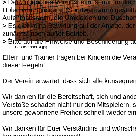
>
Der Zugang ins Vereinsheim ist nur für die
Holen von Spielgerät (Sportwartraum) gestatt
Aufenthaltsraum, die Umkleiden und Duschen
>
Es gibt keine Bewirtung auf der Anlage, der
zunächst noch außer Betrieb.
>
Bitte auf die Hinweise und Beschilderung a
TCBuckenhof_4.jpg
Eltern und Trainer tragen bei Kindern die Ver
dieser Regeln!
Der Verein erwartet, dass sich alle konsequen
Wir danken für die Bereitschaft, sich und and
Verstöße schaden nicht nur den Mitspielern, 
unsere gewonnene Freiheit schnell wieder e
Wir danken für Euer Verständnis und wünsche