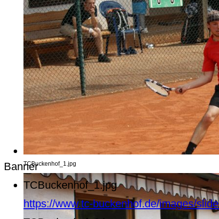
Banner
TCBuckenhof_1.jpg
TCBuckenhof_1.jpg
https://www.tc-buckenhof.de/images/sli