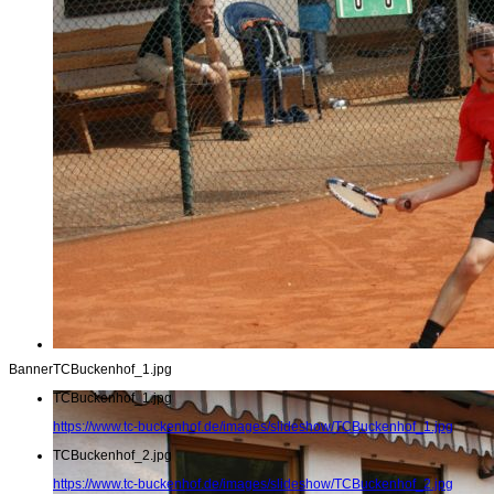
Banner
TCBuckenhof_1.jpg
TCBuckenhof_1.jpg
https://www.tc-buckenhof.de/images/slideshow/TCBuckenhof_1.jpg
TCBuckenhof_2.jpg
https://www.tc-buckenhof.de/images/slideshow/TCBuckenhof_2.jpg