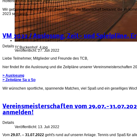
Hoffentlich bis nächstes Jahr.
Wir geben demnächst noch an dieser Stelle die Mannschaft bekannt, die im komm
2023 sein wird.
VM 2022 / Auslosung, Zeit- und Spielpläne, E
Details
TCBuckenhof_4.jpg
Veröffentlicht: 27. Juli 2022
Liebe Teilnehmer, Mitglieder und Freunde des TCB,
hier findet Ihr die Auslosung und die Zeitpläne unserer Vereinsmeisterschaften
> Auslosung
> Zeitpläne Sa u So
Wir wünschen sportliche, spannende Matches, viel Spaß und ein geselliges Wo
Vereinsmeisterschaften vom 29.07.-31.07.202
anmelden!
Details
Veröffentlicht: 13. Juli 2022
Vom
29.07. – 31.07.2022
geht's rund auf unserer Anlage. Tennis und Spaß für all