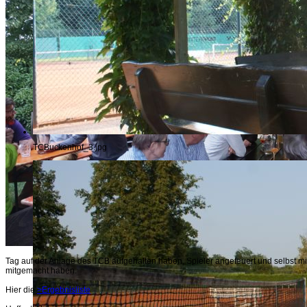
TCBuckenhof_3.jpg
Tag auf der Anlage des TCB aufgehalten haben, Spieler angefeuert und selbst mit
mitgemacht haben.
Hier die
>Ergebnisliste