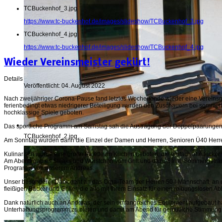
TCBuckenhof_3.jpg
https://www.tc-buckenhof.de/images/slideshow/TCBuckenhof_3.jpg
TCBuckenhof_4.jpg
https://www.tc-buckenhof.de/images/slideshow/TCBuckenhof_4.jpg
Wieder Vereinsmeister gekürt!
Details
Veröffentlicht: 04. August 2022
Nach zweijähriger Corona-Pause fand letztes Wochenende wieder eine Vereinsme
ferienbedingt etwas niedrigerer Beteiligung wurden den Zuschauern bei sommer
hochklassige Spiele geboten.
Das sportliche Programm am Samstag sah die Austragung der Doppelpaarungen
TCBuckenhof_2.jpg
Am Sonntag wurden dann die Einzel der Damen und Herren, Senioren Ü40 Herre
Kulinarisch wurde eine große Palette an Kuchen geboten, die einfach alle lecker
Am Abend gab es Steaks und Würstchen vom Grill und dazu Salat, Sommergeträn
Programm von unserem Andreas.
Unser besonderer Dank geht an das Orga-Team der Herren 50 I-Mannschaft, an u
fleißigen Bäcker und Griller, die alle mit Ihrem Einsatz für einen reibungslosen A
Dank natürlich auch an Andreas, der sein umfangreiches Equipment aufgebaut ha
Unterhaltungsprogramm zu bieten und damit am Abend für gemütliche Stimmung