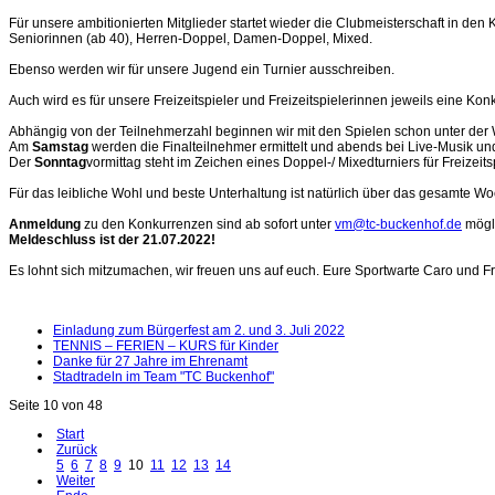
Für unsere ambitionierten Mitglieder startet wieder die Clubmeisterschaft in den
Seniorinnen (ab 40), Herren-Doppel, Damen-Doppel, Mixed.
Ebenso werden wir für unsere Jugend ein Turnier ausschreiben.
Auch wird es für unsere Freizeitspieler und Freizeitspielerinnen jeweils eine Ko
Abhängig von der Teilnehmerzahl beginnen wir mit den Spielen schon unter der
Am
Samstag
werden die Finalteilnehmer ermittelt und abends bei Live-Musik und
Der
Sonntag
vormittag steht im Zeichen eines Doppel-/ Mixedturniers für Freizeit
Für das leibliche Wohl und beste Unterhaltung ist natürlich über das gesamte 
Anmeldung
zu den Konkurrenzen sind ab sofort unter
vm@tc-buckenhof.de
mögli
Meldeschluss ist der 21.07.2022!
Es lohnt sich mitzumachen, wir freuen uns auf euch. Eure Sportwarte Caro und 
Einladung zum Bürgerfest am 2. und 3. Juli 2022
TENNIS – FERIEN – KURS für Kinder
Danke für 27 Jahre im Ehrenamt
Stadtradeln im Team "TC Buckenhof"
Seite 10 von 48
Start
Zurück
5
6
7
8
9
10
11
12
13
14
Weiter