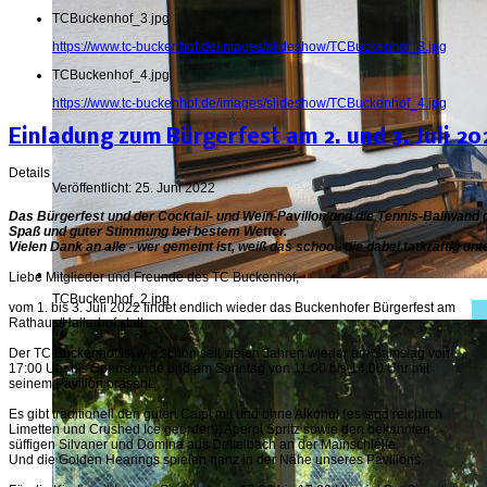
TCBuckenhof_3.jpg
https://www.tc-buckenhof.de/images/slideshow/TCBuckenhof_3.jpg
TCBuckenhof_4.jpg
https://www.tc-buckenhof.de/images/slideshow/TCBuckenhof_4.jpg
Einladung zum Bürgerfest am 2. und 3. Juli 20
Details
Veröffentlicht: 25. Juni 2022
Das Bürgerfest und der Cocktail- und Wein-Pavillon und die Tennis-Ballwand 
Spaß und guter Stimmung bei bestem Wetter.
Vielen Dank an alle - wer gemeint ist, weiß das schoo - die dabei tatkräftig unt
Liebe Mitglieder und Freunde des TC Buckenhof,
TCBuckenhof_2.jpg
vom 1. bis 3. Juli 2022 findet endlich wieder das Buckenhofer Bürgerfest am
Rathaus/Hallerhof statt.
Der TC Buckenhof ist wie schon seit vielen Jahren wieder am Samstag von
17:00 Uhr bis Sperrstunde und am Sonntag von 11:00 bis 14:00 Uhr mit
seinem Pavillon präsent.
Es gibt traditionell den guten Caipi mit und ohne Alkohol (es sind reichlich
Limetten und Crushed Ice geordert), Aperol Spritz sowie den bekannten
süffigen Silvaner und Domina aus Dettelbach an der Mainschleife.
Und die Golden Hearings spielen ganz in der Nähe unseres Pavillons.