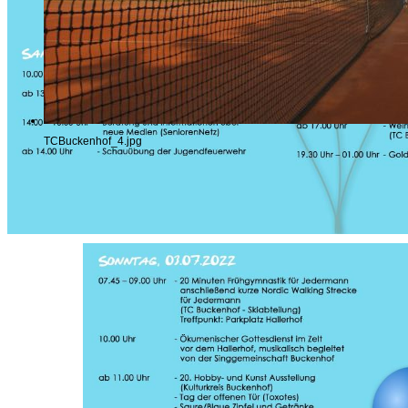
TCBuckenhof_4.jpg