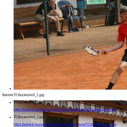
Banner
TCBuckenhof_1.jpg
TCBuckenhof_1.jpg
https://www.tc-buckenhof.de/images/slideshow/TCBuckenhof_1.jpg
TCBuckenhof_2.jpg
https://www.tc-buckenhof.de/images/slideshow/TCBuckenhof_2.jpg