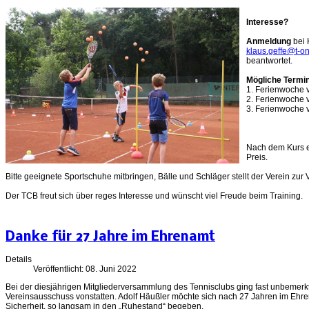
Interesse?
Anmeldung
bei 
klaus.geffe@t-on
beantwortet.
Mögliche Termi
1. Ferienwoche 
2. Ferienwoche 
3. Ferienwoche 
Nach dem Kurs e
Preis.
Bitte geeignete Sportschuhe mitbringen, Bälle und Schläger stellt der Verein zur 
Der TCB freut sich über reges Interesse und wünscht viel Freude beim Training.
Danke für 27 Jahre im Ehrenamt
Details
Veröffentlicht: 08. Juni 2022
Bei der diesjährigen Mitgliederversammlung des Tennisclubs ging fast unbemerkt
Vereinsausschuss vonstatten. Adolf Häußler möchte sich nach 27 Jahren im Ehre
Sicherheit, so langsam in den „Ruhestand“ begeben.