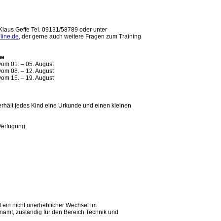
Klaus Geffe Tel. 09131/58789 oder unter
line.de
, der gerne auch weitere Fragen zum Training
ne
vom 01. – 05. August
vom 08. – 12. August
vom 15. – 19. August
rhält jedes Kind eine Urkunde und einen kleinen
Verfügung.
 ein nicht unerheblicher Wechsel im
namt, zuständig für den Bereich Technik und