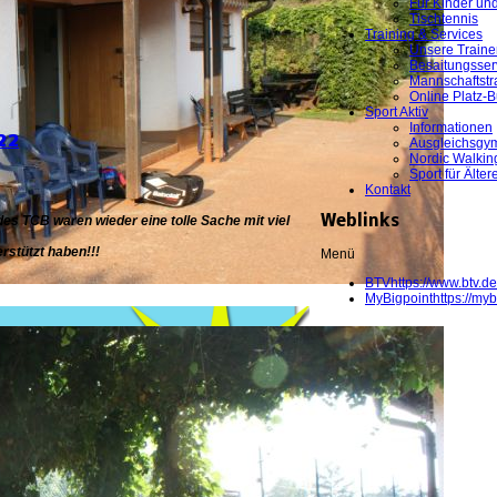
Für Kinder un
Tischtennis
Training & Services
Unsere Traine
Besaitungsser
Mannschaftstr
Online Platz-
Sport Aktiv
Informationen
22
Ausgleichsgym
Nordic Walkin
Sport für Älter
Kontakt
des TCB waren wieder eine tolle Sache mit viel
Weblinks
erstützt haben!!!
Menü
BTV
https://www.btv.de
MyBigpoint
https://myb