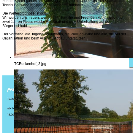
Für die Kinder gibt es am Samstag von 13:00 bis 17:00 Uhr viel Spaß an der
Tennis-Ballwand auf der Wiese vor dem Rathhaus.
Die Wetterprognose ist gut!
Wir würden uns freuen, wenn Ihr mit Familie und Freunden kommt und nach
zwei Jahren Pause wieder viel Spaß und gute Unterhaltung auf dem
Bürgerfest habt.
Der Vorstand, die Jugend-Sportwartin, die Pavillon-Wirte und alle, die bei der
Organisation und beim Auf- und Abbau unterstützen.
TCBuckenhof_3.jpg