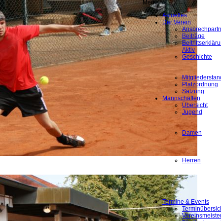
Menü
Aktuelles
Der Verein
Ansprechpartn
Beiträge
Beitrittserklä
Aktiv
Geschichte
Mitgliederstan
Platzordnung
Satzung
Mannschaften
Übersicht
Jugend
Damen
Herren
Termine & Events
Terminübersic
Vereinsmeiste