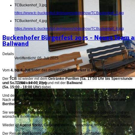
TCBuckenhof_3.jpg
https://www.tc-buckenhof.de/images/slideshow/TCBuckenhof_3.jpg
TCBuckenhof_4.jpg
https://www.tc-buckenhof.de/images/slideshow/TCBuckenhof_4.jpg
Buckenhofer Bürgerfest 2025 - Neues Team a
Ballwand
Details
Veröffentlicht: 05. Juli 2025
Vom
4. bis 6. Juli
findet das diesjährige
Bürgerfest in Buckenhof
statt.
Der
TCB
ist wieder mit dem
Getränke-Pavillon (Sa. 17:00 Uhr bis Sperrstunde
und So. 11:00 - 14:00 Uhr)
und mit der
Ballwand
TCBuckenhof_2.jpg
(Sa. 15:00 - 18:00 Uhr)
dabei.
Und der Getränke-Pavillon hat ein neues Betreiber-Team!!!
Nach vielen Jahren haben Ulla und Werner den Staffelstab an
Annette und
Berthold
weiter gereicht.
Sie werden mit Freunden den Stand in gewohntem Umfang betreiben und wir
wünschen Ihnen einen guten und erfolgreichen Start bei sommerlichem Wetter.
Wieder ist
Aperol Spritz, Caipi und Wein
im Ausschank, teils auch ohne Alkohol.
Der Reingewinn kommt der Förderung unserer Jugendarbeit zugute.