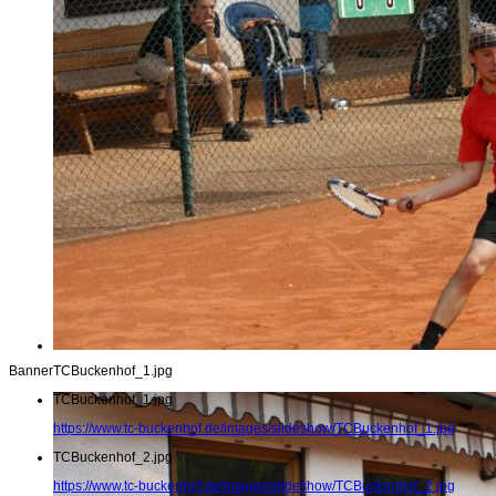
Banner
TCBuckenhof_1.jpg
TCBuckenhof_1.jpg
https://www.tc-buckenhof.de/images/slideshow/TCBuckenhof_1.jpg
TCBuckenhof_2.jpg
https://www.tc-buckenhof.de/images/slideshow/TCBuckenhof_2.jpg