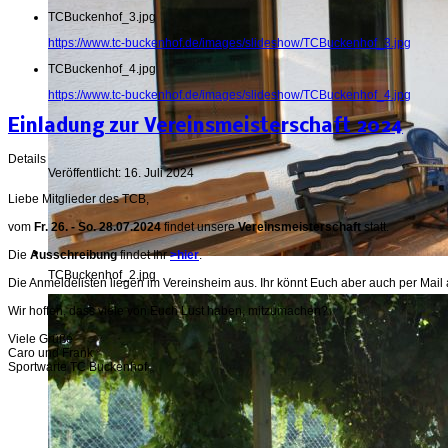
TCBuckenhof_3.jpg
https://www.tc-buckenhof.de/images/slideshow/TCBuckenhof_3.jpg
TCBuckenhof_4.jpg
https://www.tc-buckenhof.de/images/slideshow/TCBuckenhof_4.jpg
Einladung zur Vereinsmeisterschaft 2024
Details
Veröffentlicht: 16. Juli 2024
Liebe Mitglieder des TCB,
vom
Fr. 26. - So. 28.07.2024
findet unsere
Vereinsmeisterschaft
statt.
Die
Ausschreibung
findet Ihr
>hier
.
TCBuckenhof_2.jpg
Die Anmeldelisten liegen im Vereinsheim aus. Ihr könnt Euch aber auch per Mail
Wir hoffen, dass viele von Euch Lust haben, mitzumachen?
Viele Grüße
Caro und Frank
Sportwarte TC Buckenhof