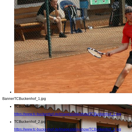
Banner
TCBuckenhof_1.jpg
TCBuckenhof_1.jpg
https://www.tc-buckenhof.de/images/slideshow/TCBuckenhof_1.jpg
TCBuckenhof_2.jpg
https://www.tc-buckenhof.de/images/slideshow/TCBuckenhof_2.jpg