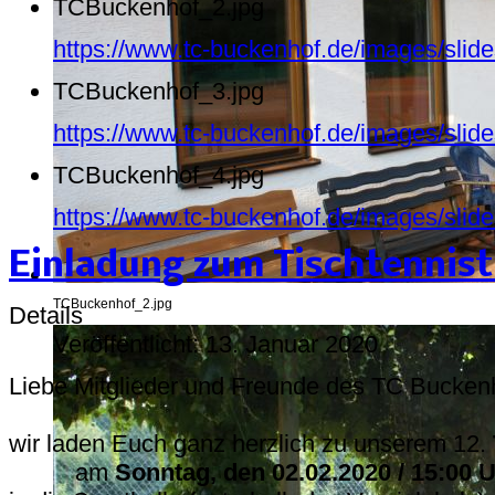
TCBuckenhof_2.jpg
https://www.tc-buckenhof.de/images/sli
TCBuckenhof_3.jpg
https://www.tc-buckenhof.de/images/sli
TCBuckenhof_4.jpg
https://www.tc-buckenhof.de/images/sli
Einladung zum Tischtennist
TCBuckenhof_2.jpg
Details
Veröffentlicht: 13. Januar 2020
L
iebe Mitglieder und Freunde des TC Bucken
wir laden Euch ganz herzlich zu unserem 12.
am
Sonntag, den 02.02.2020 / 15:00 