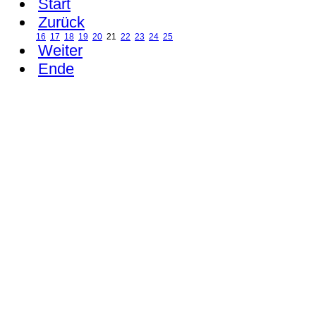
Start
Zurück
16
17
18
19
20
21
22
23
24
25
Weiter
Ende