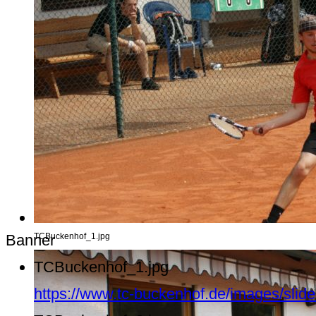
Banner
TCBuckenhof_1.jpg
TCBuckenhof_1.jpg
https://www.tc-buckenhof.de/images/sli