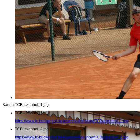
Banner
TCBuckenhof_1.jpg
TCBuckenhof_1.jpg
https://www.tc-buckenhof.de/images/slideshow/TCBuckenhof_1.jpg
TCBuckenhof_2.jpg
https://www.tc-buckenhof.de/images/slideshow/TCBuckenhof_2.jpg