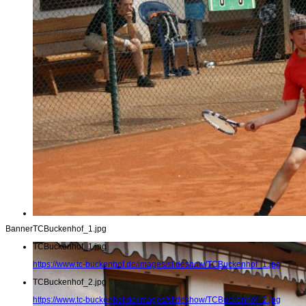
Banner
TCBuckenhof_1.jpg
TCBuckenhof_1.jpg
https://www.tc-buckenhof.de/images/slideshow/TCBuckenhof_1.jpg
TCBuckenhof_2.jpg
https://www.tc-buckenhof.de/images/slideshow/TCBuckenhof_2.jpg