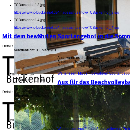
TCBuckenhof_3.jpg
https://www.tc-buckenhof.de/images/slideshow/TCBuckenhof_3.jpg
TCBuckenhof_4.jpg
https://www.tc-buckenhof.de/images/slideshow/TCBuckenhof_4.jpg
Mit dem bewährten Sportangebot in die Som
Details
Veröffentlicht: 31. März 2013
Auch wenn es die Temperaturen derzeit nicht 
Buckenhof ist zu Ende! Die Aktivitäten auf de
Frühjahrsüberholung der Anlage begonnen und
Weiterlesen: Mit dem bewährten Sportangebo
TCBuckenhof_2.jpg
Aus für das Beachvolleyba
Details
Veröffentlicht: 26. März 2013
Die Resonanz der gestarteten Umfrage im u
kein Interesse.
Bei der Mitgliederversammlung wies zudem
im angrenzenden Landschaftsschutzgebiet
Weiterlesen: Aus für das Beachvolleyball-Proj