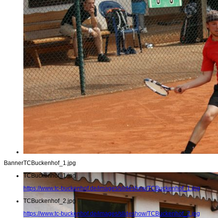
Banner
TCBuckenhof_1.jpg
TCBuckenhof_1.jpg
https://www.tc-buckenhof.de/images/slideshow/TCBuckenhof_1.jpg
TCBuckenhof_2.jpg
https://www.tc-buckenhof.de/images/slideshow/TCBuckenhof_2.jpg