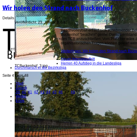
Wir holen den Strand nach Buckenhof
Details
Veröffentlicht: 23. Januar 2013
Beachvolleyball erfreut sich zunehmender Bel
Buckenhof "beachen" gerne. Daraus entstand 
des TCB anzuschließen. Vom Platz her wäre d
organisatorischen Fragen können geklärt wer
Weiterlesen: Wir holen den Strand nach Buck
Neuer Internetauftritt
Herren 40 Aufstieg in die Landesliga
TCBuckenhof_3.jpg
Durchmarsch in die Bezirksliga
Seite 47 von 48
Start
Zurück
39
40
41
42
43
44
45
46
47
48
Weiter
Ende