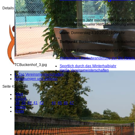
Details
Veröffentlicht: 01. Oktober 2013
Auch in diesem Jahr möchten wir wieder alle 
Buckenhof zu unserer Herbstwanderung will
Wann
: Donnerstag 3.10.2013 / 9:00 Uhr
Treffpunkt
: Buckenhof, Parkplatz am Hallerhof
Wir bilden Fahrgemeinschaften und fahren zun
Weiterlesen: Herbstwanderung der Ski-Abteil
TCBuckenhof_3.jpg
Sportlich durch das Winterhalbjahr
Heiße Vereinsmeisterschaften
1. Tag Vereinsmeisterschaften
Auslosungen und Zeitplan
Seite 43 von 48
Start
Zurück
38
39
40
41
42
43
44
45
46
47
Weiter
Ende