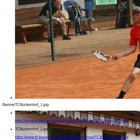
Banner
TCBuckenhof_1.jpg
TCBuckenhof_1.jpg
https://www.tc-buckenhof.de/images/slideshow/TCBuckenhof_1.jpg
TCBuckenhof_2.jpg
https://www.tc-buckenhof.de/images/slideshow/TCBuckenhof_2.jpg