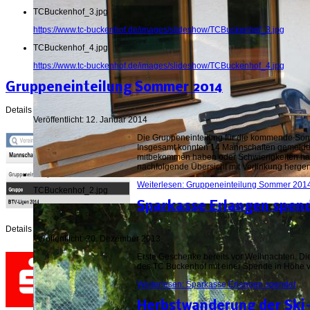
TCBuckenhof_3.jpg
https://www.tc-buckenhof.de/images/slideshow/TCBuckenhof_3.jpg
TCBuckenhof_4.jpg
https://www.tc-buckenhof.de/images/slideshow/TCBuckenhof_4.jpg
Gruppeneinteilung Sommer 2014
Details
Veröffentlicht: 12. Januar 2014
Die Gruppeneinteilung für die kommende Somm
Insgesamt konnten 14 Mannschaften gemeldet w
mitbekommen haben oder Schwierigkeiten hab
nachfolgende Übersicht mit Verlinkung her
Weiterlesen: Gruppeneinteilung Sommer 201
TCBuckenhof_2.jpg
Sparkasse Erlangen spen
Details
Veröffentlicht: 20. Dezember 2013
Erste Geschenke bereits vor Weihnachten. Die
des TC Buckenhof mit einer Spende in Höhe v
Weiterlesen: Sparkasse Erlangen spendet
Herbstwanderung der Ski