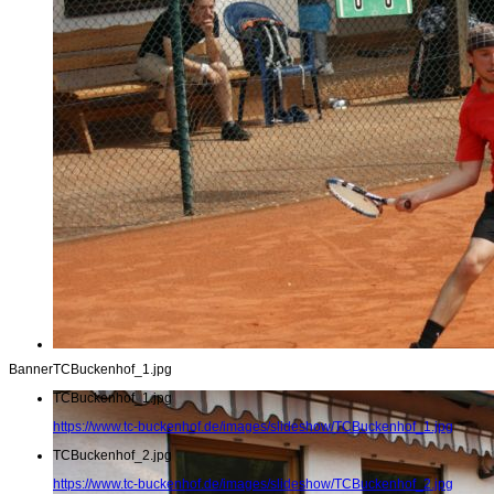
Banner
TCBuckenhof_1.jpg
TCBuckenhof_1.jpg
https://www.tc-buckenhof.de/images/slideshow/TCBuckenhof_1.jpg
TCBuckenhof_2.jpg
https://www.tc-buckenhof.de/images/slideshow/TCBuckenhof_2.jpg