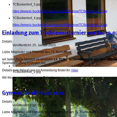
TCBuckenhof_3.jpg
https://www.tc-buckenhof.de/images/slideshow/TCBuckenhof_3.jpg
TCBuckenhof_4.jpg
https://www.tc-buckenhof.de/images/slideshow/TCBuckenhof_4.jpg
Einladung zum Tischtennisturnier am So. 19.0
Details
Veröffentlicht: 25. Januar 2023
Liebe Mitglieder und Freunde des TC Buckenhof,
wir laden Euch herzlich zu unserem
13. TCB-Tischtennisturnier am Sonntag, d
Spielvereinigung Erlangen ein.
Details zum Ablauf und zur Anmeldung findet Ihr
>hier
.
TCBuckenhof_2.jpg
Wir freuen uns auf eine rege Teilnahme.
Gymnastik ab 18.10.2022
Details
Veröffentlicht: 10. Oktober 2022
Liebe Mitglieder und Freunde der Skiabteilung des TC Buckenhof!