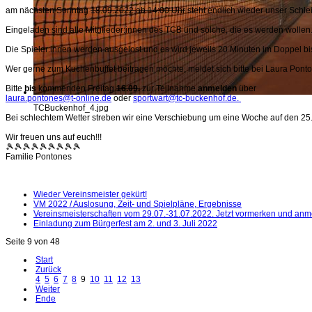
am nächsten Sonntag
18.09.2022 ab 14:00 Uhr
steht endlich wieder unser Schlei
Eingeladen sind alle Mitglieder:innen des TCB und solche, die es werden wollen
Die Spieler:innen werden ausgelost und es wird jeweils 20 Minuten im Doppel bis
Wer gerne zum Kuchenbuffet beitragen möchte, meldet sich bitte bei Laura Pont
Bitte
bis
kommenden Freitag
16.09.
zur Teilnahme
anmelden
über
laura.pontones@t-online.de
oder
sportwart@tc-buckenhof.de
.
TCBuckenhof_4.jpg
Bei schlechtem Wetter streben wir eine Verschiebung um eine Woche auf den 25.
Wir freuen uns auf euch!!!
🎾🎾🎾🎾🎾🎾🎾🎾🎾
Familie Pontones
Wieder Vereinsmeister gekürt!
VM 2022 / Auslosung, Zeit- und Spielpläne, Ergebnisse
Vereinsmeisterschaften vom 29.07.-31.07.2022. Jetzt vormerken und anm
Einladung zum Bürgerfest am 2. und 3. Juli 2022
Seite 9 von 48
Start
Zurück
4
5
6
7
8
9
10
11
12
13
Weiter
Ende