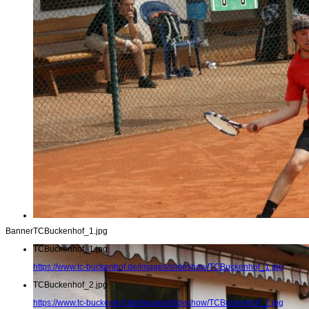
Banner
TCBuckenhof_1.jpg
TCBuckenhof_1.jpg
https://www.tc-buckenhof.de/images/slideshow/TCBuckenhof_1.jpg
TCBuckenhof_2.jpg
https://www.tc-buckenhof.de/images/slideshow/TCBuckenhof_2.jpg