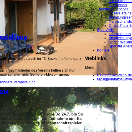
Für Kinder un
Tischtennis
Training & Services
Unsere Traine
Besaitungsser
Mannschaftstr
Online Platz-
Sport Aktiv
Informationen
nstaltung
Ausgleichsgym
Nordic Walkin
Sport für Älter
Kontakt
attfinden, gibt es auch im TC Buckenhof eine ganz
Weblinks
Menü
uch Neumitglieder des Vereins treffen sich nun
eisterschaften zum Senioren-Mixed-Turnier.
BTV
https://www.btv.de
MyBigpoint
https://myb
esondere Veranstaltung
014
enhof finden dieses Jahr vom Do 24.7. bis So
den wir Euch herzlich zur Teilnahme ein. Es
sklassen für Freizeit und Mannschaftsspieler.