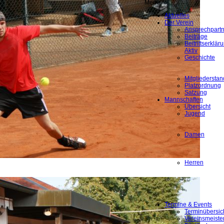
Menü
Aktuelles
Der Verein
Ansprechpartn
Beiträge
Beitrittserklä
Aktiv
Geschichte
Mitgliederstan
Platzordnung
Satzung
Mannschaften
Übersicht
Jugend
Damen
Herren
Termine & Events
Terminübersic
Vereinsmeiste