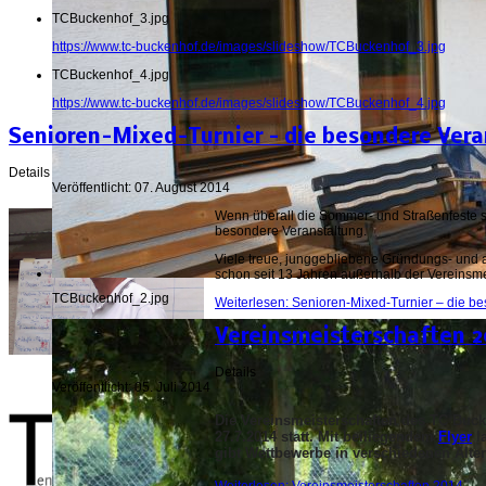
TCBuckenhof_3.jpg
https://www.tc-buckenhof.de/images/slideshow/TCBuckenhof_3.jpg
TCBuckenhof_4.jpg
https://www.tc-buckenhof.de/images/slideshow/TCBuckenhof_4.jpg
Senioren-Mixed-Turnier – die besondere Vera
Details
Veröffentlicht: 07. August 2014
Wenn überall die Sommer- und Straßenfeste st
besondere Veranstaltung.
Viele treue, junggebliebene Gründungs- und a
schon seit 13 Jahren außerhalb der Vereinsm
TCBuckenhof_2.jpg
Weiterlesen: Senioren-Mixed-Turnier – die b
Vereinsmeisterschaften 2
Details
Veröffentlicht: 05. Juli 2014
Die Vereinsmeisterschaften des TC Buck
27.7.2014 statt. Mit beiliegendem
Flyer
la
gibt Wettbewerbe in verschiedenen Alter