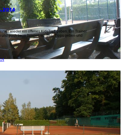
5.2014
mmer wieder ein offenes KidsTreff geben. Ein Trainer
n) und euch beim Spielen ein paar Tipps geben und
014