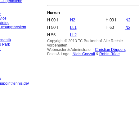
d Jugendliche
Herren
r
vice
H 00 I
N2
H 00 II
N2
aining
Buchungssystem
H 50 I
LL1
H 60
N2
H 55
LL2
nastik
Copyright © 2013 TC Buckenhof. Alle Rechte
g Park
vorbehalten.
e
Webmaster & Adminstrator -
Christian Döppers
Fotos & Logo -
Niels Goczoll
&
Robin Rüde
/
igpoint.tennis.de/