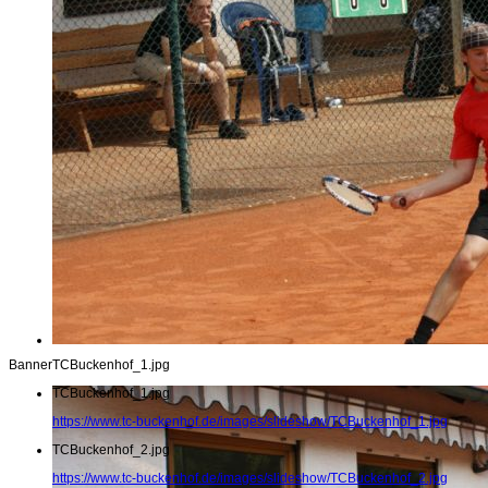
Banner
TCBuckenhof_1.jpg
TCBuckenhof_1.jpg
https://www.tc-buckenhof.de/images/slideshow/TCBuckenhof_1.jpg
TCBuckenhof_2.jpg
https://www.tc-buckenhof.de/images/slideshow/TCBuckenhof_2.jpg