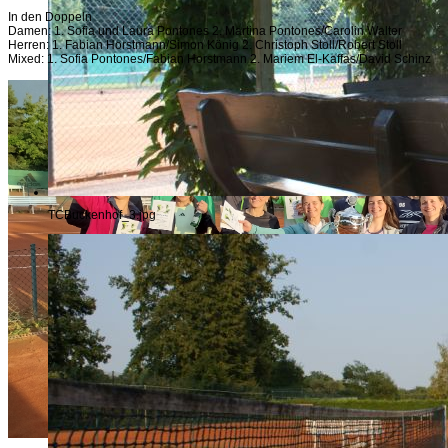
In den Doppeln
Damen: 1. Sofia und Laura Pontones 2. Martina Pontones/Carolin Walter
Herren: 1. Fabian Horstmann/Simon König 2. Christoph Stoll/Robert Stoll
Mixed: 1. Sofia Pontones/Fabian Horstmann 2. Mariem El-Kaffas/David Schinz
TCBuckenhof_3.jpg