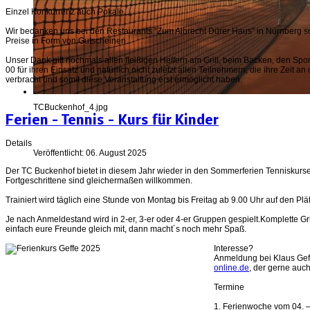
Einzel Konkurrenz auch Pokale.
Wir bedanken uns bei den Restaurants "Zum Albrecht Dürer Haus" in Nürnberg sow
Preise in Form von Gutscheinen.
Unser Dank gilt nochmals allen fleißigen Helfern am Grill, beim Backen, den Spo
00 für ihren Einsatz und natürlich nicht zuletzt allen Teilnehmern, die ihre Ze
verbracht und somit diese Veranstaltung erst ermöglicht haben.
TCBuckenhof_4.jpg
Ferien – Tennis - Kurs für Kinder
Details
Veröffentlicht: 06. August 2025
Der TC Buckenhof bietet in diesem Jahr wieder in den Sommerferien Tenniskurse
Fortgeschrittene sind gleichermaßen willkommen.
Trainiert wird täglich eine Stunde von Montag bis Freitag ab 9.00 Uhr auf den P
Je nach Anmeldestand wird in 2-er, 3-er oder 4-er Gruppen gespielt.Komplette G
einfach eure Freunde gleich mit, dann macht´s noch mehr Spaß.
Interesse?
Anmeldung bei Klaus Gef
online.de
, der gerne auc
Termine
1. Ferienwoche vom 04. –