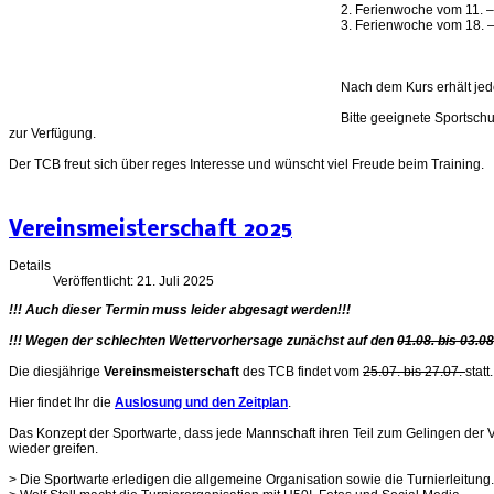
2. Ferienwoche vom 11. –
3. Ferienwoche vom 18. –
Nach dem Kurs erhält jed
Bitte geeignete Sportschu
zur Verfügung.
Der TCB freut sich über reges Interesse und wünscht viel Freude beim Training.
Vereinsmeisterschaft 2025
Details
Veröffentlicht: 21. Juli 2025
!!! Auch dieser Termin muss leider abgesagt werden!!!
!!! Wegen der schlechten Wettervorhersage zunächst auf den
01.08. bis 03.0
Die diesjährige
Vereinsmeisterschaft
des TCB findet vom
25.07. bis 27.07.
statt
Hier findet Ihr die
Auslosung und den Zeitplan
.
Das Konzept der Sportwarte, dass jede Mannschaft ihren Teil zum Gelingen der Ve
wieder greifen.
> Die Sportwarte erledigen die allgemeine Organisation sowie die Turnierleitung.