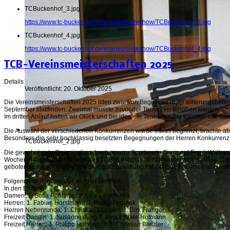
TCBuckenhof_3.jpg
https://www.tc-buckenhof.de/images/slideshow/TCBuckenhof_3.jpg
TCBuckenhof_4.jpg
https://www.tc-buckenhof.de/images/slideshow/TCBuckenhof_4.jpg
TCB-Vereinsmeisterschaften 2025
Details
Veröffentlicht: 20. Oktober 2025
Die Vereinsmeisterschaften 2025 litten zwar von Beginn an unter witterungsbedi
September stattfinden. Zweimal musste zuvor der Termin verschoben werden.
Im dritten Anlauf hatten wir Glück und bei idealem Tennis-Wetter konnten alle S
Die Auswahl der verschiedenen Konkurrenzen wurde etwas begrenzt, brachte 
Besonders die sehr hochklassig besetzten Begegnungen der Herren Konkurrenz 
TCBuckenhof_2.jpg
Die gewohnt gute Organisation durch unsere Sportwarte Caro und Frank Walter
Wochenendes auf der Anlage des TCB in entspannter familiärer Atmosphäre. Den
geboten sowie allen eine gewohnt gute Bewirtung mit Grillgut, Salaten und eine
Folgende Vereinsmeister wurden ermittelt:
In den Einzeln
Damen: 1. Sofia Pontones 2. Laura Pontones
Herren: 1. Fabian Horstmann 2. Phillip Piroutek
Herren Nebenrunde: 1. Christian Döppers 2. Dirk Franger
Freizeit Damen: 1. Susanne Jung 2. Irina Efstate-Hofmann
Freizeit Herren: 1. Philipp Horstmann 2. Christian Blinzler