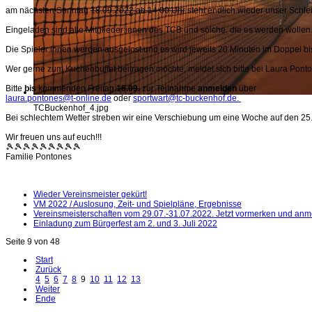
am nächsten Sonntag
18.09.2022 ab 14:00 Uhr
steht endlich wieder unser Schlei
Eingeladen sind alle Mitglieder:innen des TCB und solche, die es werden wollen
Die Spieler:innen werden ausgelost und es wird jeweils 20 Minuten im Doppel bis
Wer gerne zum Kuchenbuffet beitragen möchte, meldet sich bitte bei Laura Pont
Bitte
bis
kommenden Freitag
16.09.
zur Teilnahme
anmelden
über
laura.pontones@t-online.de
oder
sportwart@tc-buckenhof.de
.
TCBuckenhof_4.jpg
Bei schlechtem Wetter streben wir eine Verschiebung um eine Woche auf den 25.
Wir freuen uns auf euch!!!
🎾🎾🎾🎾🎾🎾🎾🎾🎾
Familie Pontones
Wieder Vereinsmeister gekürt!
VM 2022 / Auslosung, Zeit- und Spielpläne, Ergebnisse
Vereinsmeisterschaften vom 29.07.-31.07.2022. Jetzt vormerken und anm
Einladung zum Bürgerfest am 2. und 3. Juli 2022
Seite 9 von 48
Start
Zurück
4
5
6
7
8
9
10
11
12
13
Weiter
Ende