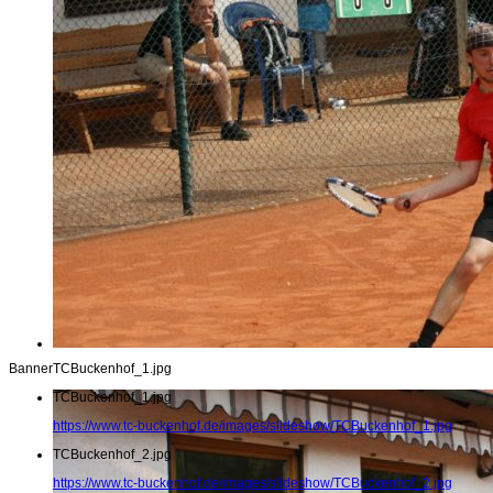
Banner
TCBuckenhof_1.jpg
TCBuckenhof_1.jpg
https://www.tc-buckenhof.de/images/slideshow/TCBuckenhof_1.jpg
TCBuckenhof_2.jpg
https://www.tc-buckenhof.de/images/slideshow/TCBuckenhof_2.jpg