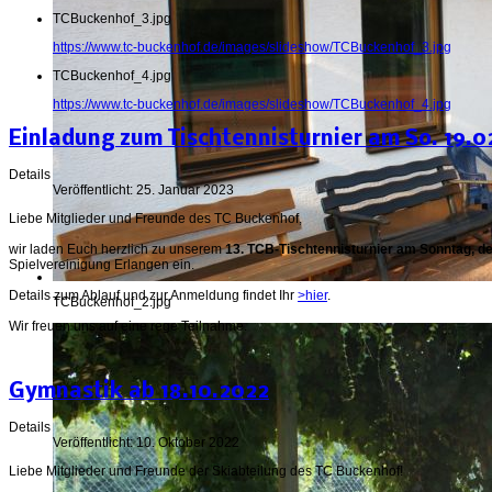
TCBuckenhof_3.jpg
https://www.tc-buckenhof.de/images/slideshow/TCBuckenhof_3.jpg
TCBuckenhof_4.jpg
https://www.tc-buckenhof.de/images/slideshow/TCBuckenhof_4.jpg
Einladung zum Tischtennisturnier am So. 19.0
Details
Veröffentlicht: 25. Januar 2023
Liebe Mitglieder und Freunde des TC Buckenhof,
wir laden Euch herzlich zu unserem
13. TCB-Tischtennisturnier am Sonntag, d
Spielvereinigung Erlangen ein.
Details zum Ablauf und zur Anmeldung findet Ihr
>hier
.
TCBuckenhof_2.jpg
Wir freuen uns auf eine rege Teilnahme.
Gymnastik ab 18.10.2022
Details
Veröffentlicht: 10. Oktober 2022
Liebe Mitglieder und Freunde der Skiabteilung des TC Buckenhof!