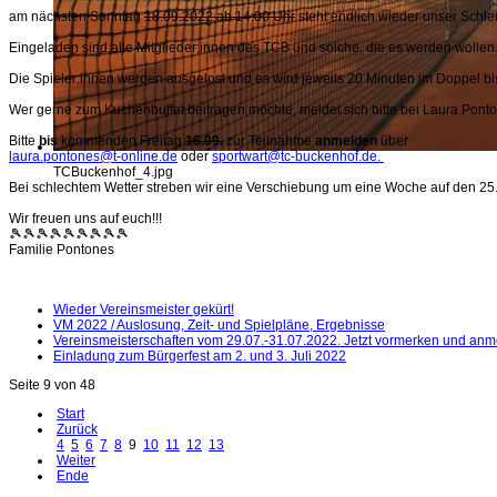
am nächsten Sonntag
18.09.2022 ab 14:00 Uhr
steht endlich wieder unser Schlei
Eingeladen sind alle Mitglieder:innen des TCB und solche, die es werden wollen
Die Spieler:innen werden ausgelost und es wird jeweils 20 Minuten im Doppel bis
Wer gerne zum Kuchenbuffet beitragen möchte, meldet sich bitte bei Laura Pont
Bitte
bis
kommenden Freitag
16.09.
zur Teilnahme
anmelden
über
laura.pontones@t-online.de
oder
sportwart@tc-buckenhof.de
.
TCBuckenhof_4.jpg
Bei schlechtem Wetter streben wir eine Verschiebung um eine Woche auf den 25.
Wir freuen uns auf euch!!!
🎾🎾🎾🎾🎾🎾🎾🎾🎾
Familie Pontones
Wieder Vereinsmeister gekürt!
VM 2022 / Auslosung, Zeit- und Spielpläne, Ergebnisse
Vereinsmeisterschaften vom 29.07.-31.07.2022. Jetzt vormerken und anm
Einladung zum Bürgerfest am 2. und 3. Juli 2022
Seite 9 von 48
Start
Zurück
4
5
6
7
8
9
10
11
12
13
Weiter
Ende