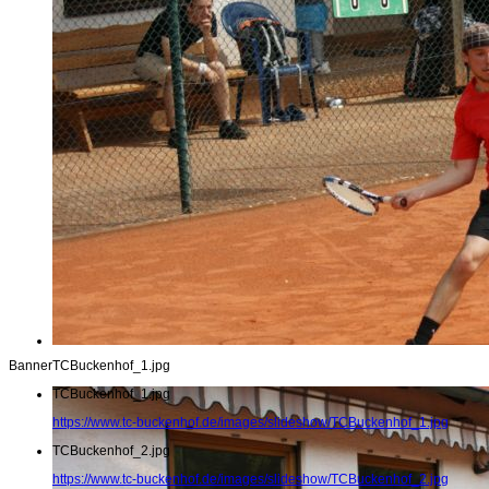
Banner
TCBuckenhof_1.jpg
TCBuckenhof_1.jpg
https://www.tc-buckenhof.de/images/slideshow/TCBuckenhof_1.jpg
TCBuckenhof_2.jpg
https://www.tc-buckenhof.de/images/slideshow/TCBuckenhof_2.jpg