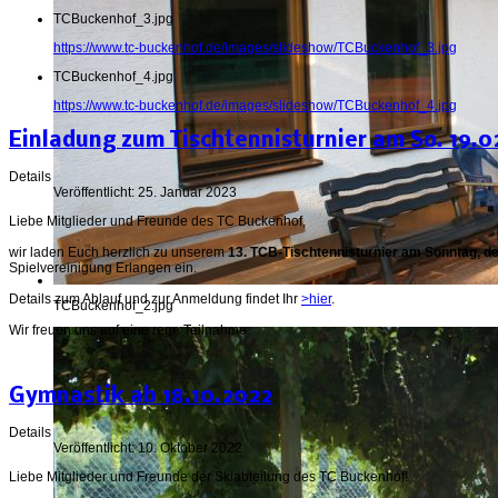
TCBuckenhof_3.jpg
https://www.tc-buckenhof.de/images/slideshow/TCBuckenhof_3.jpg
TCBuckenhof_4.jpg
https://www.tc-buckenhof.de/images/slideshow/TCBuckenhof_4.jpg
Einladung zum Tischtennisturnier am So. 19.0
Details
Veröffentlicht: 25. Januar 2023
Liebe Mitglieder und Freunde des TC Buckenhof,
wir laden Euch herzlich zu unserem
13. TCB-Tischtennisturnier am Sonntag, d
Spielvereinigung Erlangen ein.
Details zum Ablauf und zur Anmeldung findet Ihr
>hier
.
TCBuckenhof_2.jpg
Wir freuen uns auf eine rege Teilnahme.
Gymnastik ab 18.10.2022
Details
Veröffentlicht: 10. Oktober 2022
Liebe Mitglieder und Freunde der Skiabteilung des TC Buckenhof!