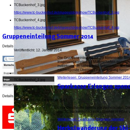
TCBuckenhof_3.jpg
https://www.tc-buckenhof.de/images/slideshow/TCBuckenhof_3.jpg
TCBuckenhof_4.jpg
https://www.tc-buckenhof.de/images/slideshow/TCBuckenhof_4.jpg
Gruppeneinteilung Sommer 2014
Details
Veröffentlicht: 12. Januar 2014
Die Gruppeneinteilung für die kommende Somm
Insgesamt konnten 14 Mannschaften gemeldet w
mitbekommen haben oder Schwierigkeiten hab
nachfolgende Übersicht mit Verlinkung her
Weiterlesen: Gruppeneinteilung Sommer 201
TCBuckenhof_2.jpg
Sparkasse Erlangen spen
Details
Veröffentlicht: 20. Dezember 2013
Erste Geschenke bereits vor Weihnachten. Die
des TC Buckenhof mit einer Spende in Höhe v
Weiterlesen: Sparkasse Erlangen spendet
Herbstwanderung der Ski