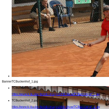
Banner
TCBuckenhof_1.jpg
TCBuckenhof_1.jpg
https://www.tc-buckenhof.de/images/slideshow/TCBuckenhof_1.jpg
TCBuckenhof_2.jpg
https://www.tc-buckenhof.de/images/slideshow/TCBuckenhof_2.jpg