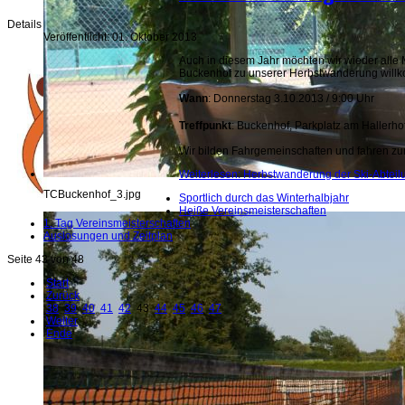
Details
Veröffentlicht: 01. Oktober 2013
Auch in diesem Jahr möchten wir wieder alle 
Buckenhof zu unserer Herbstwanderung will
Wann
: Donnerstag 3.10.2013 / 9:00 Uhr
Treffpunkt
: Buckenhof, Parkplatz am Hallerhof
Wir bilden Fahrgemeinschaften und fahren zun
Weiterlesen: Herbstwanderung der Ski-Abteil
TCBuckenhof_3.jpg
Sportlich durch das Winterhalbjahr
Heiße Vereinsmeisterschaften
1. Tag Vereinsmeisterschaften
Auslosungen und Zeitplan
Seite 43 von 48
Start
Zurück
38
39
40
41
42
43
44
45
46
47
Weiter
Ende