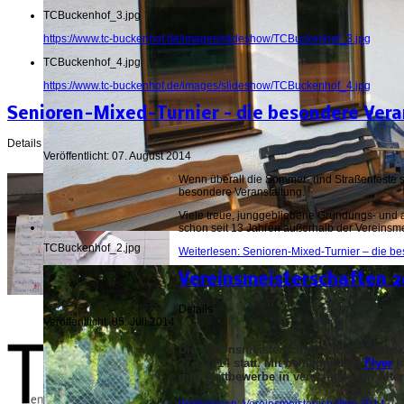
TCBuckenhof_3.jpg
https://www.tc-buckenhof.de/images/slideshow/TCBuckenhof_3.jpg
TCBuckenhof_4.jpg
https://www.tc-buckenhof.de/images/slideshow/TCBuckenhof_4.jpg
Senioren-Mixed-Turnier – die besondere Vera
Details
Veröffentlicht: 07. August 2014
Wenn überall die Sommer- und Straßenfeste st
besondere Veranstaltung.
Viele treue, junggebliebene Gründungs- und a
schon seit 13 Jahren außerhalb der Vereinsm
TCBuckenhof_2.jpg
Weiterlesen: Senioren-Mixed-Turnier – die b
Vereinsmeisterschaften 2
Details
Veröffentlicht: 05. Juli 2014
Die Vereinsmeisterschaften des TC Buck
27.7.2014 statt. Mit beiliegendem
Flyer
la
gibt Wettbewerbe in verschiedenen Alter