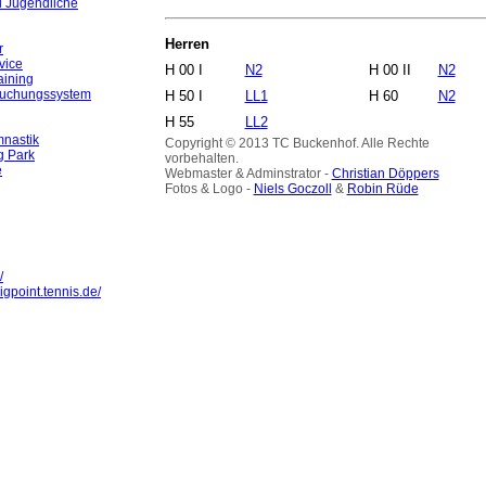
d Jugendliche
Herren
r
vice
H 00 I
N2
H 00 II
N2
aining
Buchungssystem
H 50 I
LL1
H 60
N2
H 55
LL2
nastik
Copyright © 2013 TC Buckenhof. Alle Rechte
g Park
vorbehalten.
e
Webmaster & Adminstrator -
Christian Döppers
Fotos & Logo -
Niels Goczoll
&
Robin Rüde
/
igpoint.tennis.de/