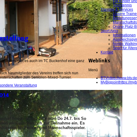
Für Kinder un
Tischtennis
Training & Services
Unsere Traine
Besaitungsser
Mannschaftstr
Online Platz-
Sport Aktiv
Informationen
nstaltung
Ausgleichsgym
Nordic Walkin
Sport für Älter
Kontakt
attfinden, gibt es auch im TC Buckenhof eine ganz
Weblinks
Menü
uch Neumitglieder des Vereins treffen sich nun
eisterschaften zum Senioren-Mixed-Turnier.
BTV
https://www.btv.de
MyBigpoint
https://myb
esondere Veranstaltung
014
enhof finden dieses Jahr vom Do 24.7. bis So
den wir Euch herzlich zur Teilnahme ein. Es
sklassen für Freizeit und Mannschaftsspieler.