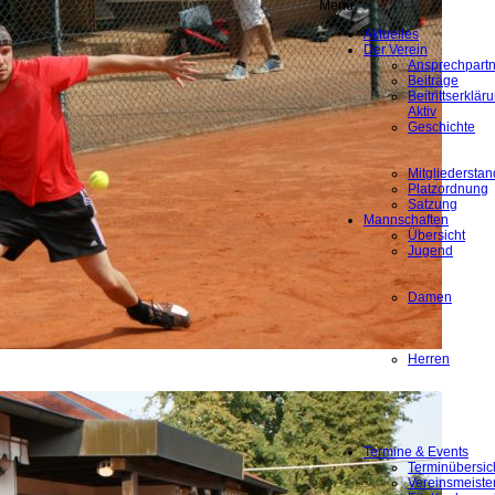
Menü
Aktuelles
Der Verein
Ansprechpartn
Beiträge
Beitrittserklä
Aktiv
Geschichte
Mitgliederstan
Platzordnung
Satzung
Mannschaften
Übersicht
Jugend
Damen
Herren
Termine & Events
Terminübersic
Vereinsmeiste