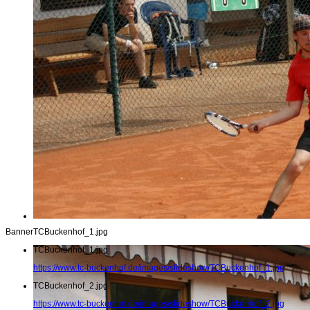
Banner
TCBuckenhof_1.jpg
TCBuckenhof_1.jpg
https://www.tc-buckenhof.de/images/slideshow/TCBuckenhof_1.jpg
TCBuckenhof_2.jpg
https://www.tc-buckenhof.de/images/slideshow/TCBuckenhof_2.jpg