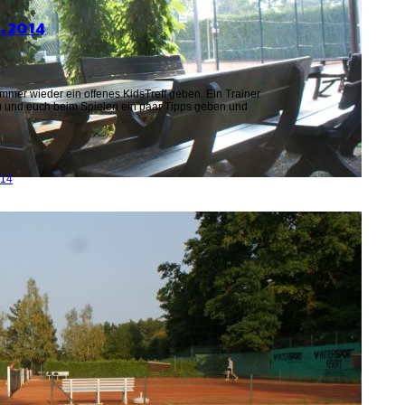
5.2014
mmer wieder ein offenes KidsTreff geben. Ein Trainer
n) und euch beim Spielen ein paar Tipps geben und
014