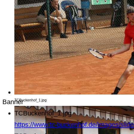
Banner
TCBuckenhof_1.jpg
TCBuckenhof_1.jpg
https://www.tc-buckenhof.de/images/sli