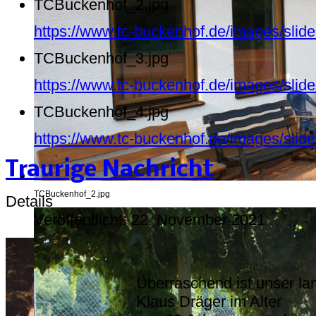
TCBuckenhof_2.jpg
https://www.tc-buckenhof.de/images/sli
TCBuckenhof_3.jpg
https://www.tc-buckenhof.de/images/sli
TCBuckenhof_4.jpg
https://www.tc-buckenhof.de/images/sli
Traurige Nachricht
TCBuckenhof_2.jpg
Details
Veröffentlicht: 22. November 2021
Überraschend ist unser la
Klaus Dräger im Alter