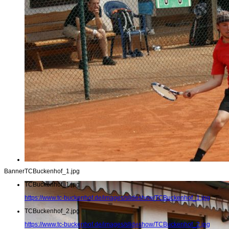
Banner
TCBuckenhof_1.jpg
TCBuckenhof_1.jpg
https://www.tc-buckenhof.de/images/slideshow/TCBuckenhof_1.jpg
TCBuckenhof_2.jpg
https://www.tc-buckenhof.de/images/slideshow/TCBuckenhof_2.jpg