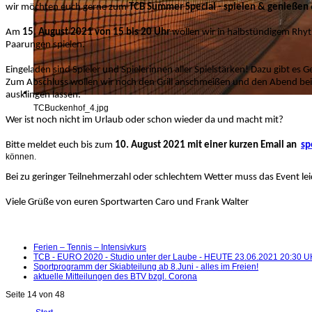
wir möchten euch gerne zum
TCB Summer Special - spielen & genießen
Am
15. August 2021 von 15 bis 20 Uhr
wollen wir in halbstündigem Rhy
Paarungen spielen.
Eingeladen sind Spieler und Spielerinnen aller Spielstärken! Dazu gibt es
Zum Abschluss wollen wir noch den Grill anschmeißen und den Abend bei 
ausklingen lassen.
TCBuckenhof_4.jpg
Wer ist noch nicht im Urlaub oder schon wieder da und macht mit?
Bitte meldet euch bis zum
10. August 2021 mit einer kurzen Email an
sp
können.
Bei zu geringer Teilnehmerzahl oder schlechtem Wetter muss das Event lei
Viele Grüße von euren Sportwarten Caro und Frank Walter
Ferien – Tennis – Intensivkurs
TCB - EURO 2020 - Studio unter der Laube - HEUTE 23.06.2021 20:30 
Sportprogramm der Skiabteilung ab 8.Juni - alles im Freien!
aktuelle Mitteilungen des BTV bzgl. Corona
Seite 14 von 48