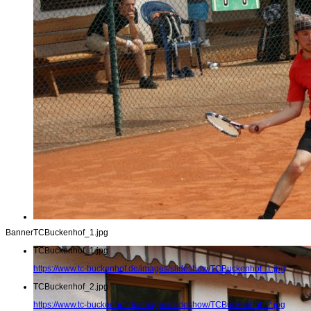
Banner
TCBuckenhof_1.jpg
TCBuckenhof_1.jpg
https://www.tc-buckenhof.de/images/slideshow/TCBuckenhof_1.jpg
TCBuckenhof_2.jpg
https://www.tc-buckenhof.de/images/slideshow/TCBuckenhof_2.jpg