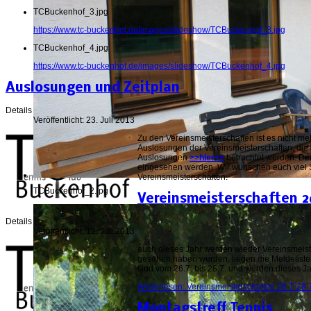
TCBuckenhof_3.jpg
https://www.tc-buckenhof.de/images/slideshow/TCBuckenhof_3.jpg
TCBuckenhof_4.jpg
https://www.tc-buckenhof.de/images/slideshow/TCBuckenhof_4.jpg
Auslosungen und Zeitplan
Details
Veröffentlicht: 23. Juli 2013
Zu den Vereinsmeisterschaften ist es nicht me
Auslosungen der Vereinsmeisterschaften, die
Auslosungen
>>hier<<
betrachtet werden. De
eingesehen werden. Wir wünschen euch viel
Vereinsmeisterschaften.
TCBuckenhof_2.jpg
Vereinsmeisterschaften 2
Details
Veröffentlicht: 12. Juli 2013
auch dieses Jahr werden wieder Vereinsmeiste
gesehen haben werden, liegen die Meldelisten
sind vom 26.7. bis 28.7. und werden dieses J
Weiterlesen: Vereinsmeisterschaften 26.7-28.
Montagstreff Tennis