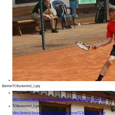
Banner
TCBuckenhof_1.jpg
TCBuckenhof_1.jpg
https://www.tc-buckenhof.de/images/slideshow/TCBuckenhof_1.jpg
TCBuckenhof_2.jpg
https://www.tc-buckenhof.de/images/slideshow/TCBuckenhof_2.jpg