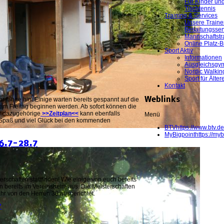
Für Kinder un
Tischtennis
Training & Services
Unsere Traine
Besaitungsser
Mannschaftstr
Online Platz-
Sport Aktiv
Informationen
Ausgleichsgym
Nordic Walkin
Sport für Älter
Kontakt
hr lange hin. Einige warten bereits gespannt auf die
Weblinks
 am Freitag beginnen werden. Ab sofort können die
r dazugehörige
>>Zeitplan<<
kann ebenfalls
Menü
 Spaß und viel Glück bei den kommenden
BTV
https://www.btv.de
MyBigpoint
https://myb
6.7-28.7
rschaften stattfinden! Wie einige von euch bereits
 bereits im Vereinsheim aus. Die Meisterschaften
ahr von den Herren 30 ausgerichtet.
7