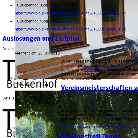
TCBuckenhof_3.jpg
https://www.tc-buckenhof.de/images/slideshow/TCBuckenhof_3.jpg
TCBuckenhof_4.jpg
https://www.tc-buckenhof.de/images/slideshow/TCBuckenhof_4.jpg
Auslosungen und Zeitplan
Details
Veröffentlicht: 23. Juli 2013
Zu den Vereinsmeisterschaften ist es nicht me
Auslosungen der Vereinsmeisterschaften, die
Auslosungen
>>hier<<
betrachtet werden. De
eingesehen werden. Wir wünschen euch viel
Vereinsmeisterschaften.
TCBuckenhof_2.jpg
Vereinsmeisterschaften 2
Details
Veröffentlicht: 12. Juli 2013
auch dieses Jahr werden wieder Vereinsmeiste
gesehen haben werden, liegen die Meldelisten
sind vom 26.7. bis 28.7. und werden dieses J
Weiterlesen: Vereinsmeisterschaften 26.7-28.
Montagstreff Tennis