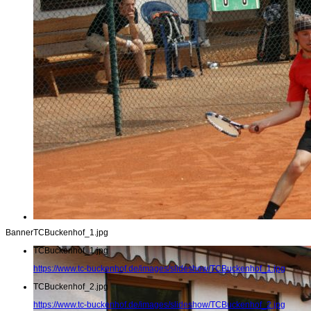
Banner
TCBuckenhof_1.jpg
TCBuckenhof_1.jpg
https://www.tc-buckenhof.de/images/slideshow/TCBuckenhof_1.jpg
TCBuckenhof_2.jpg
https://www.tc-buckenhof.de/images/slideshow/TCBuckenhof_2.jpg