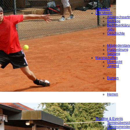
Menü
Aktuelles
Der Verein
Ansprechpartn
Beiträge
Beitrittserklä
Aktiv
Geschichte
Mitgliederstan
Platzordnung
Satzung
Mannschaften
Übersicht
Jugend
Damen
Herren
Termine & Events
Terminübersic
Vereinsmeiste