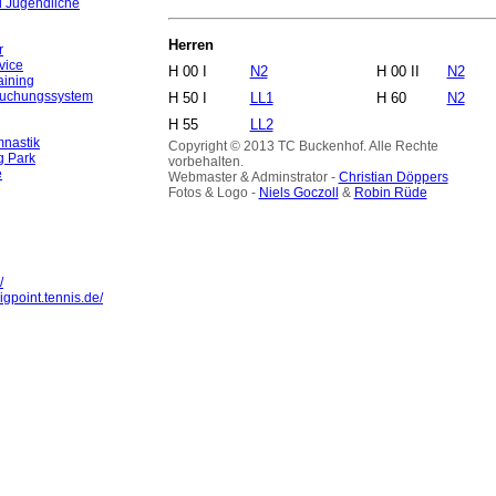
d Jugendliche
Herren
r
vice
H 00 I
N2
H 00 II
N2
aining
Buchungssystem
H 50 I
LL1
H 60
N2
H 55
LL2
nastik
Copyright © 2013 TC Buckenhof. Alle Rechte
g Park
vorbehalten.
e
Webmaster & Adminstrator -
Christian Döppers
Fotos & Logo -
Niels Goczoll
&
Robin Rüde
/
igpoint.tennis.de/