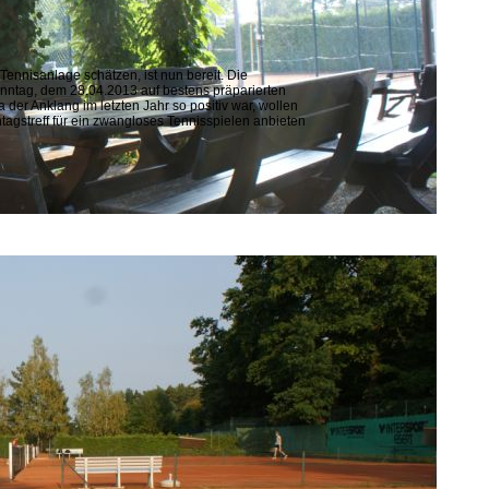
Tennisanlage schätzen, ist nun bereit. Die
ntag, dem 28.04.2013 auf bestens präparierten
a der Anklang im letzten Jahr so positiv war, wollen
tagstreff für ein zwangloses Tennisspielen anbieten