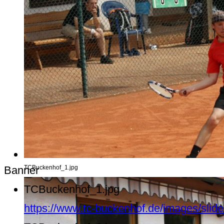
Banner
TCBuckenhof_1.jpg
TCBuckenhof_1.jpg
https://www.tc-buckenhof.de/images/sli