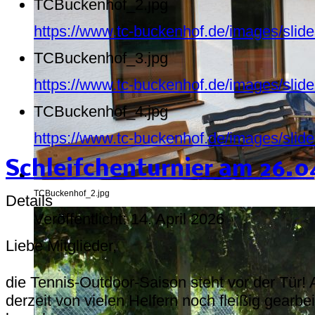
TCBuckenhof_2.jpg
https://www.tc-buckenhof.de/images/sli
TCBuckenhof_3.jpg
https://www.tc-buckenhof.de/images/sli
TCBuckenhof_4.jpg
https://www.tc-buckenhof.de/images/sli
Schleifchenturnier am 26.0
TCBuckenhof_2.jpg
Details
Veröffentlicht: 14. April 2026
Liebe Mitglieder,
die Tennis-Outdoor-Saison steht vor der Tür!
derzeit von vielen Helfern noch fleißig gearbe