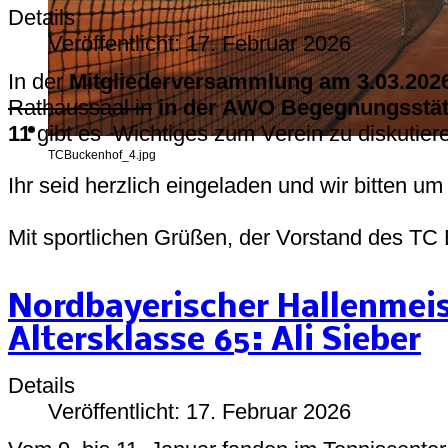
Details
Veröffentlicht: 17. Februar 2026
In der
Mitgliederversammlung am 3.03.202
Rathaussaal in
in der AWO Begegnungsstät
11
gibt es Wichtiges zum Verein zu diskutier
TCBuckenhof_4.jpg
Ihr seid herzlich eingeladen und wir bitten u
Mit sportlichen Grüßen, der Vorstand des TC
Nordbayerischer Hallenmeis
Altersklasse 65: Ali Sieber
Details
Veröffentlicht: 17. Februar 2026