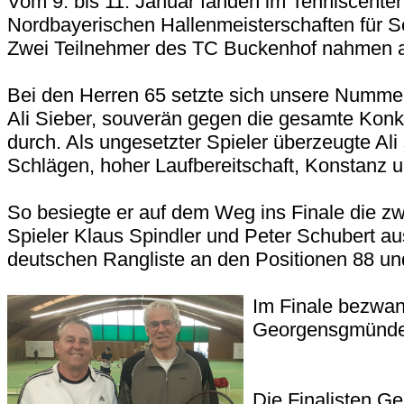
Vom 9. bis 11. Januar fanden im Tenniscenter
Nordbayerischen Hallenmeisterschaften für Se
Zwei Teilnehmer des TC Buckenhof nahmen an
Bei den Herren 65 setzte sich unsere Numme
Ali Sieber, souverän gegen die gesamte Konku
durch. Als ungesetzter Spieler überzeugte Ali
Schlägen, hoher Laufbereitschaft, Konstanz u
So besiegte er auf dem Weg ins Finale die zw
Spieler Klaus Spindler und Peter Schubert aus 
deutschen Rangliste an den Positionen 88 und 
Im Finale bezwan
Georgensgmünder
Die Finalisten G