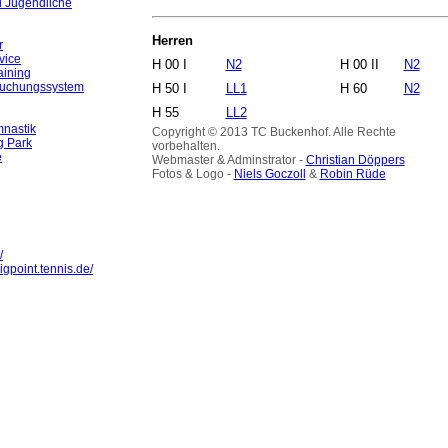
d Jugendliche
Herren
r
vice
H 00 I
N2
H 00 II
N2
aining
Buchungssystem
H 50 I
LL1
H 60
N2
H 55
LL2
nastik
Copyright © 2013 TC Buckenhof. Alle Rechte
g Park
vorbehalten.
e
Webmaster & Adminstrator -
Christian Döppers
Fotos & Logo -
Niels Goczoll
&
Robin Rüde
/
igpoint.tennis.de/