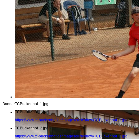
Banner
TCBuckenhof_1.jpg
TCBuckenhof_1.jpg
https://www.tc-buckenhof.de/images/slideshow/TCBuckenhof_1.jpg
TCBuckenhof_2.jpg
https://www.tc-buckenhof.de/images/slideshow/TCBuckenhof_2.jpg