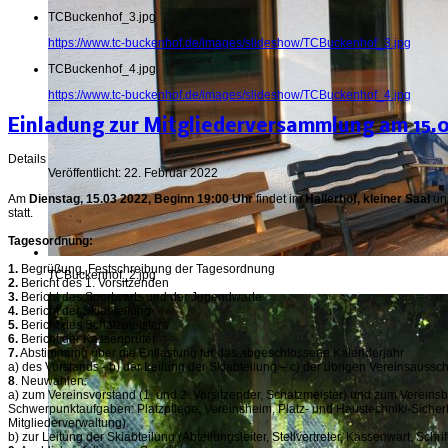
TCBuckenhof_3.jpg
https://www.tc-buckenhof.de/images/slideshow/TCBuckenhof_3.jpg
TCBuckenhof_4.jpg
https://www.tc-buckenhof.de/images/slideshow/TCBuckenhof_4.jpg
Einladung zur Mitgliederversammlung am 15.
Details
Veröffentlicht: 22. Februar 2022
Am
Dienstag, 15.03 2022, Beginn 19:00 Uhr
findet im
Hallerhof, kleiner Saal
uns
statt.
Tagesordnung:
1.
Begrüßung, Festschreibung der Tagesordnung
TCBuckenhof_2.jpg
2.
Bericht des 1. Vorsitzenden
3.
Bericht des Sportwarts und der Jugendwarte
4.
Bericht der Skiabteilung
5.
Bericht des Schatzmeisters
6.
Bericht der Kassenprüfer
7.
Abstimmung über die Entlastung für das abgeschlossene Kalenderjahr
a) des Vorstands - b) der Leitung der Skiabteilung – c) der übrigen Vereinsaussc
8
. Neuwahlen:
a) zum Vereinsvorstand (1. und 2. Vorsitzender, Schatzmeister) und zum Vereinsbei
Schwerpunktaufgaben: Platzpflege, Vereinsheim, Platz- und Haustechnik/-Sicherhe
Mitgliederverwaltung).
b) zur Leitung der Skiabteilung (Abteilungsleiter, Stellvertreter, Kassenwart, Schrif