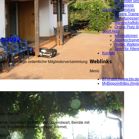
Für Kinder un
Tischtennis
Training & Services
Unsere Traine
Besaitungsser
Mannschaftstr
Online Platz-
Sport Aktiv
Informationen
03.2022
Ausgleichsgym
Nordic Walkin
Sport für Älter
Kontakt
ere diesjährige ordentliche Mitgliederversammlung
Weblinks
Menü
BTV
https://www.btv.de
MyBigpoint
https://myb
huss-Beiräte.
rat (Sportwart, Schriftführer, Jugendwart, Beiräte mit
it, Breitensport/Außenanlage, Internet,
tführer)