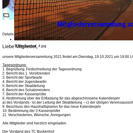
Mitgliederversammlung 2
Details
Veröffentlicht: 17. Oktober 2021
Liebe Mitglieder,
TCBuckenhof_4.jpg
unsere Mitgliederversammlung 2021 findet am Dienstag, 19.10.2021 um 19:00 
Tagesordnung:
1. Begrüßung, Festschreibung der Tagesordnung
2. Bericht des 1. Vorsitzenden
3. Bericht der Sportwarte
4. Bericht der Jugendwartin
5. Bericht der Skiabteilung
6. Bericht des Schatzmeisters
7. Bericht der Kassenprüfer
8. Abstimmung über die Entlastung für das abgeschlossene Kalenderjahr
a) des Vorstands - b) der Leitung der Skiabteilung – c) der übrigen Vereinsaussc
9. Beschluss des Haushaltsplanes für das neue Kalenderjahr
10. Bestimmung der 3 Kassenprüfer
11. Verschiedenes, Wünsche, Anregungen
Alle Mitglieder sind herzlich eingeladen.
Der Vorstand des TC Buckenhof