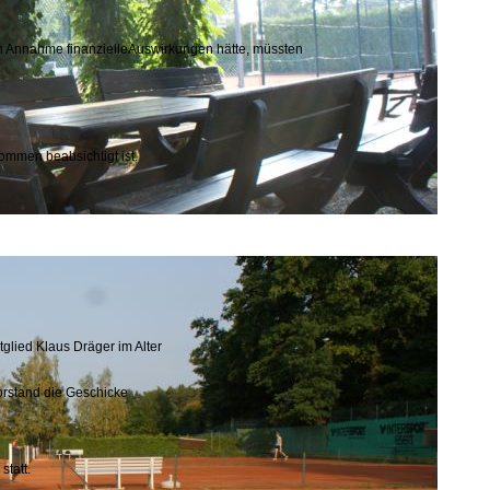
n Annahme finanzielleAuswirkungen hätte, müssten
Kommen beabsichtigt ist.
glied Klaus Dräger im Alter
Vorstand die Geschicke
statt.