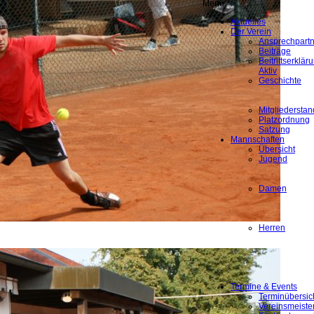
Menü
Aktuelles
Der Verein
Ansprechpartn
Beiträge
Beitrittserklä
Aktiv
Geschichte
Mitgliederstan
Platzordnung
Satzung
Mannschaften
Übersicht
Jugend
Damen
Herren
Termine & Events
Terminübersic
Vereinsmeiste