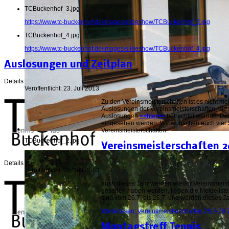
TCBuckenhof_3.jpg
https://www.tc-buckenhof.de/images/slideshow/TCBuckenhof_3.jpg
TCBuckenhof_4.jpg
https://www.tc-buckenhof.de/images/slideshow/TCBuckenhof_4.jpg
Auslosungen und Zeitplan
Details
Veröffentlicht: 23. Juli 2013
Zu den Vereinsmeisterschaften ist es nicht me
Auslosungen der Vereinsmeisterschaften, die
Auslosungen
>>hier<<
betrachtet werden. De
eingesehen werden. Wir wünschen euch viel
Vereinsmeisterschaften.
TCBuckenhof_2.jpg
Vereinsmeisterschaften 2
Details
Veröffentlicht: 12. Juli 2013
auch dieses Jahr werden wieder Vereinsmeiste
gesehen haben werden, liegen die Meldelisten
sind vom 26.7. bis 28.7. und werden dieses J
Weiterlesen: Vereinsmeisterschaften 26.7-28.
Montagstreff Tennis