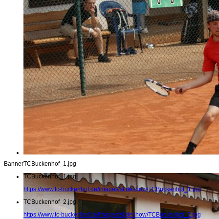
Banner
TCBuckenhof_1.jpg
TCBuckenhof_1.jpg
https://www.tc-buckenhof.de/images/slideshow/TCBuckenhof_1.jpg
TCBuckenhof_2.jpg
https://www.tc-buckenhof.de/images/slideshow/TCBuckenhof_2.jpg