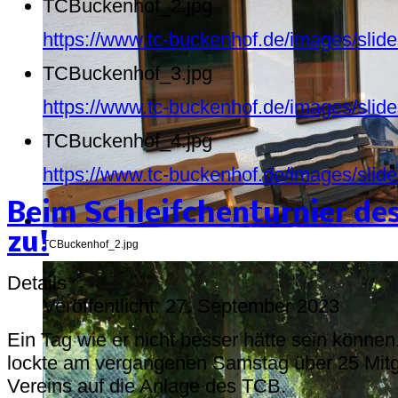
TCBuckenhof_2.jpg
https://www.tc-buckenhof.de/images/sli
TCBuckenhof_3.jpg
https://www.tc-buckenhof.de/images/sli
TCBuckenhof_4.jpg
https://www.tc-buckenhof.de/images/sli
Beim Schleifchenturnier des
zu!
TCBuckenhof_2.jpg
Details
Veröffentlicht: 27. September 2023
Ein Tag wie er nicht besser hätte sein könne
lockte am vergangenen Samstag über 25 Mitg
Vereins auf die Anlage des TCB.