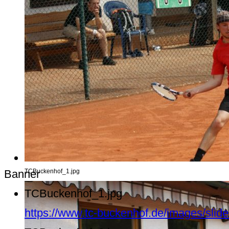
Banner
TCBuckenhof_1.jpg
TCBuckenhof_1.jpg
https://www.tc-buckenhof.de/images/sli