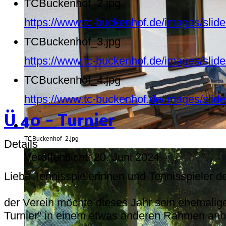
TCBuckenhof_2.jpg
https://www.tc-buckenhof.de/images/sli
TCBuckenhof_3.jpg
https://www.tc-buckenhof.de/images/sli
TCBuckenhof_4.jpg
https://www.tc-buckenhof.de/images/sli
Ü 40 - Turnier
TCBuckenhof_2.jpg
Details
Veröffentlicht: 20. Juni 2024
Liebe Tennisspielerinnen und Tennisspieler 
der Verein möchte dieses Jahr sein ehemalig
Turnier“ in einem etwas anderen Rahmen anb