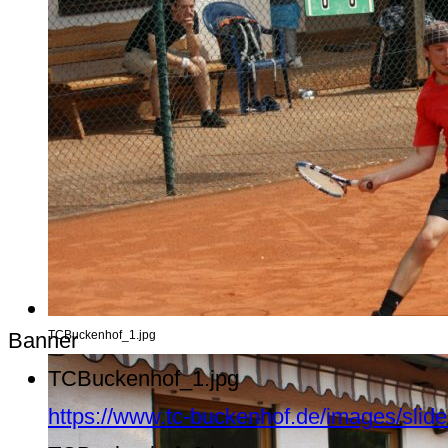
Banner
TCBuckenhof_1.jpg
TCBuckenhof_1.jpg
https://www.tc-buckenhof.de/images/sli