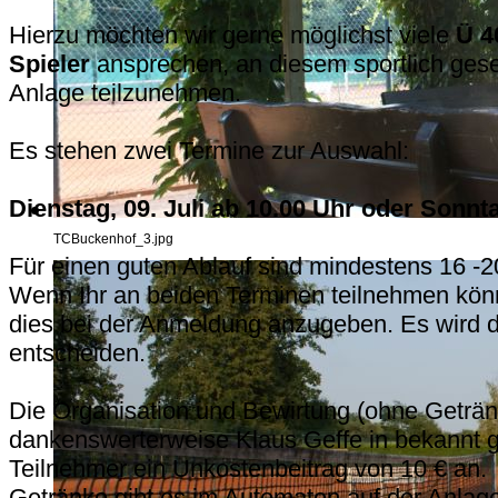
Hierzu möchten wir gerne möglichst viele
Ü 4
Spieler
ansprechen, an diesem sportlich gesel
Anlage teilzunehmen.
Es stehen zwei Termine zur Auswahl:
Dienstag, 09. Juli ab 10.00 Uhr oder Sonnta
TCBuckenhof_3.jpg
Für einen guten Ablauf sind mindestens 16 -2
Wenn Ihr an beiden Terminen teilnehmen könn
dies bei der Anmeldung anzugeben. Es wird 
entscheiden.
Die Organisation und Bewirtung (ohne Geträ
dankenswerterweise Klaus Geffe in bekannt gute
Teilnehmer ein Unkostenbeitrag von 10 € an.
Getränke gibt es im Automaten auf der Anlage