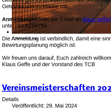
Getränke von zu Hause mit.
Anmeldungen
bitte per Email an
klaus.geffe
unter 09131/58789.
Die Anmeldung ist verbindlich, damit eine sinn
TCBuckenhof_4.jpg
Bewirtungsplanung möglich ist.
Wir freuen uns darauf, Euch zahlreich willko
Klaus Geffe und der Vorstand des TCB
Vereinsmeisterschaften 20
Details
Veröffentlicht: 29. Mai 2024