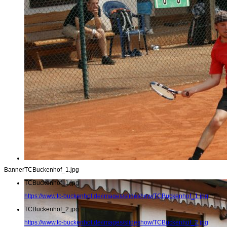
Banner
TCBuckenhof_1.jpg
TCBuckenhof_1.jpg
https://www.tc-buckenhof.de/images/slideshow/TCBuckenhof_1.jpg
TCBuckenhof_2.jpg
https://www.tc-buckenhof.de/images/slideshow/TCBuckenhof_2.jpg