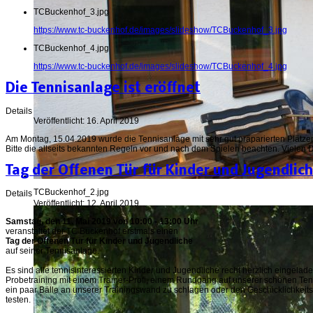
TCBuckenhof_3.jpg
https://www.tc-buckenhof.de/images/slideshow/TCBuckenhof_3.jpg
TCBuckenhof_4.jpg
https://www.tc-buckenhof.de/images/slideshow/TCBuckenhof_4.jpg
Die Tennisanlage ist eröffnet
Details
Veröffentlicht: 16. April 2019
Am Montag, 15.04.2019 wurde die Tennisanlage mit sehr gut präparierten Plätz
Bitte die allseits bekannten Regeln vor und nach dem Spielen beachten. Vielen 
Tag der Offenen Tür für Kinder und Jugendlic
TCBuckenhof_2.jpg
Details
Veröffentlicht: 12. April 2019
Samstag, den 11. Mai 2019 von 10:00 - 13:00 Uhr
veranstaltet der TC Buckenhof erstmals einen
Tag der Offenen Tür für Kinder und Jugendliche
auf seiner Tennisanlage.
Es sind alle tennisinteressierten Kinder und Jugendliche recht herzlich eingelad
Probetraining mit einem Trainer-Profi, einem Rundgang auf unserer schönen Te
ein paar Bälle an unserer Trainingswand zu schlagen oder den Geschicklichkeit
testen.