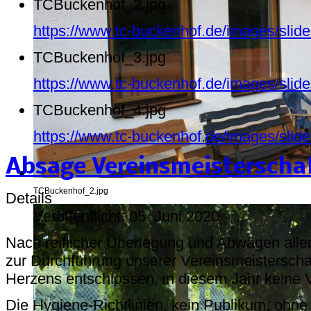
TCBuckenhof_2.jpg
https://www.tc-buckenhof.de/images/sli
TCBuckenhof_3.jpg
https://www.tc-buckenhof.de/images/sli
TCBuckenhof_4.jpg
https://www.tc-buckenhof.de/images/sli
Absage Vereinsmeisterscha
TCBuckenhof_2.jpg
Details
Veröffentlicht: 05. Juni 2020
Nach reiflicher Überlegung und Abwägen alle
zur Durchführung unserer Vereinsmeistersch
Herzens entschlossen, in diesem Jahr keine 
Die Hygiene-Richtlinien, kein Publikum, ohn