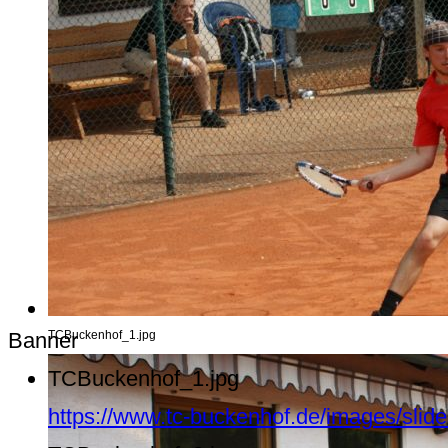
Banner
TCBuckenhof_1.jpg
TCBuckenhof_1.jpg
https://www.tc-buckenhof.de/images/sli