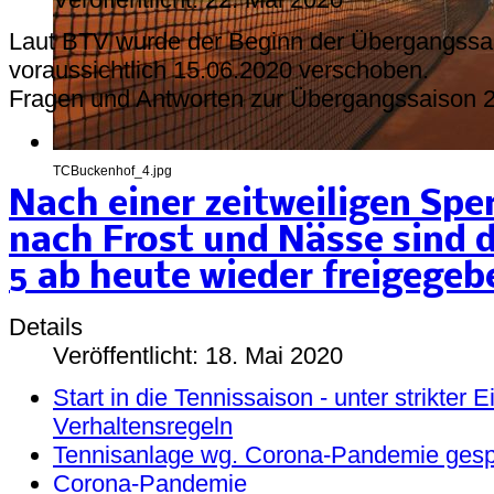
Laut BTV wurde der Beginn der Übergangssa
voraussichtlich 15.06.2020 verschoben.
Fragen und Antworten zur Übergangssaison 2
TCBuckenhof_4.jpg
Nach einer zeitweiligen Sper
nach Frost und Nässe sind d
5 ab heute wieder freigegeb
Details
Veröffentlicht: 18. Mai 2020
Start in die Tennissaison - unter strikter
Verhaltensregeln
Tennisanlage wg. Corona-Pandemie gesp
Corona-Pandemie