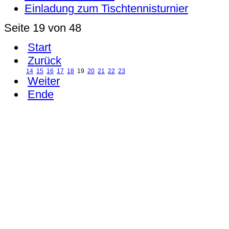
Einladung zum Tischtennisturnier
Seite 19 von 48
Start
Zurück
14
15
16
17
18
19
20
21
22
23
Weiter
Ende