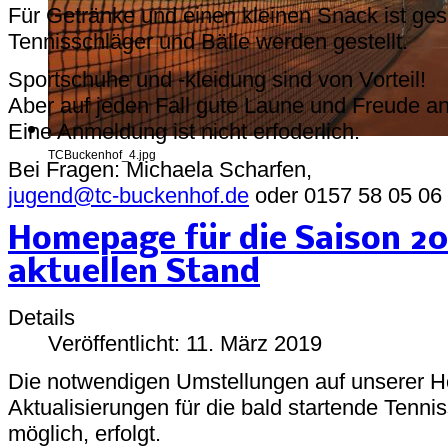
Für Getränke und einen kleinen Snack ist ges
Tennisschläger und Bälle werden gestellt.
Sportschuhe und -kleidung sind von Vorteil!
Aber auf jeden Fall gute Laune und Freude a
Eine Anmeldung ist nicht erfoderlich.
TCBuckenhof_4.jpg
Bei Fragen: Michaela Scharfen,
jugend@tc-buckenhof.de
oder 0157 58 05 06
Homepage für die Saison 2
aktuellen Stand
Details
Veröffentlicht: 11. März 2019
Die notwendigen Umstellungen auf unserer 
Aktualisierungen für die bald startende Tenni
möglich, erfolgt.