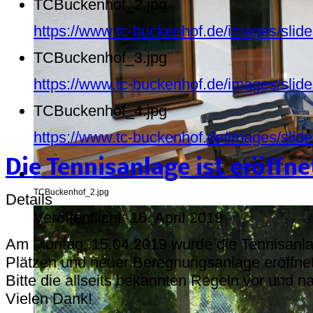
TCBuckenhof_2.jpg
https://www.tc-buckenhof.de/images/sli
TCBuckenhof_3.jpg
https://www.tc-buckenhof.de/images/sli
TCBuckenhof_4.jpg
https://www.tc-buckenhof.de/images/sli
Die Tennisanlage ist eröffne
TCBuckenhof_2.jpg
Details
Veröffentlicht: 16. April 2019
Am Montag, 15.04.2019 wurde die Tennisanlag
Plätzen und neuer Beregnungsanlage eröffne
Bitte die allseits bekannten Regeln vor und 
Vielen Dank!