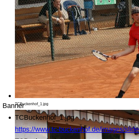
Banner
TCBuckenhof_1.jpg
TCBuckenhof_1.jpg
https://www.tc-buckenhof.de/images/sli