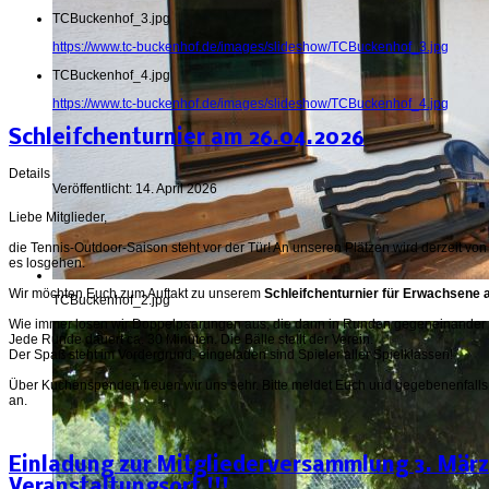
TCBuckenhof_3.jpg
https://www.tc-buckenhof.de/images/slideshow/TCBuckenhof_3.jpg
TCBuckenhof_4.jpg
https://www.tc-buckenhof.de/images/slideshow/TCBuckenhof_4.jpg
Schleifchenturnier am 26.04.2026
Details
Veröffentlicht: 14. April 2026
Liebe Mitglieder,
die Tennis-Outdoor-Saison steht vor der Tür! An unseren Plätzen wird derzeit von 
es losgehen.
Wir möchten Euch zum Auftakt zu unserem
Schleifchenturnier für Erwachsene 
TCBuckenhof_2.jpg
Wie immer losen wir Doppelpaarungen aus, die dann in Runden gegeneinander 
Jede Runde dauert ca. 30 Minuten. Die Bälle stellt der Verein.
Der Spaß steht im Vordergrund, eingeladen sind Spieler aller Spielklassen!
Über Kuchenspenden freuen wir uns sehr. Bitte meldet Euch und gegebenenfall
an.
Einladung zur Mitgliederversammlung 3. März
Veranstaltungsort !!!