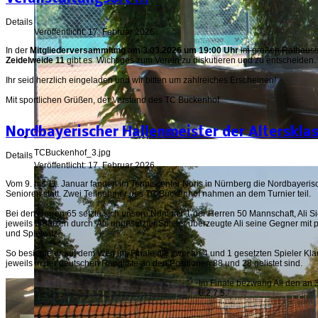
Details
Veröffentlicht: 17. Februar 2026
In der
Mitgliederversammlung am 3.03.2026 um 19:00 Uhr
im großen Rathauss
Zeidelweide 11
gibt es Wichtiges zum Verein zu diskutieren und zu entscheiden.
Ihr seid herzlich eingeladen und wir bitten um zahlreiches Erscheinen!
Mit sportlichen Grüßen, der Vorstand des TC Buckenhof
Nordbayerischer Hallenmeister der Altersklass
TCBuckenhof_3.jpg
Details
Veröffentlicht: 17. Februar 2026
Vom 9. bis 11. Januar fanden im Tenniscenter Noris in Nürnberg die Nordbayeris
Senioren statt. Zwei Teilnehmer des TC Buckenhof nahmen an dem Turnier teil.
Bei den Herren 65 setzte sich unsere Nummer 1 der Herren 50 Mannschaft, Ali S
jeweils 2 Sätzen durch. Als ungesetzter Spieler überzeugte Ali seine Gegner mit
und Spielwitz.
So besiegte er auf dem Weg ins Finale die zwei an 4 und 1 gesetzten Spieler Klau
jeweils in der deutschen Rangliste an den Positionen 88 und 28 gelistet sind.
Im Finale bezwang Ali den an
6:2,7:5.