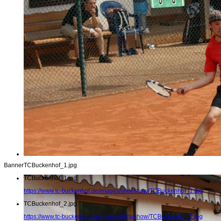
Banner
TCBuckenhof_1.jpg
TCBuckenhof_1.jpg
https://www.tc-buckenhof.de/images/slideshow/TCBuckenhof_1.jpg
TCBuckenhof_2.jpg
https://www.tc-buckenhof.de/images/slideshow/TCBuckenhof_2.jpg