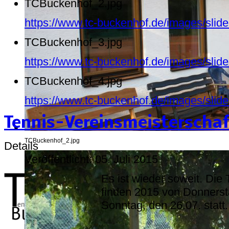
TCBuckenhof_2.jpg
https://www.tc-buckenhof.de/images/sli
TCBuckenhof_3.jpg
https://www.tc-buckenhof.de/images/sli
TCBuckenhof_4.jpg
https://www.tc-buckenhof.de/images/sli
Tennis-Vereinsmeisterschaf
TCBuckenhof_2.jpg
Details
Veröffentlicht: 05. Juli 2015
Es ist wieder soweit. Die
finden 2015 von Donnerst
Sonntag, den 26.07. statt.