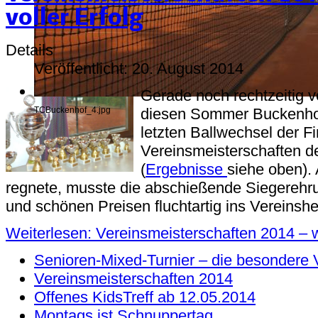
voller Erfolg
Details
Veröffentlicht: 20. August 2014
Gerade noch rechtzeitig v
diesen Sommer Buckenhof
TCBuckenhof_4.jpg
letzten Ballwechsel der F
Vereinsmeisterschaften d
(
Ergebnisse
siehe oben). 
regnete, musste die abschießende Siegerehr
und schönen Preisen fluchtartig ins Vereinsh
Weiterlesen: Vereinsmeisterschaften 2014 – wi
Senioren-Mixed-Turnier – die besondere 
Vereinsmeisterschaften 2014
Offenes KidsTreff ab 12.05.2014
Montags ist Schnuppertag