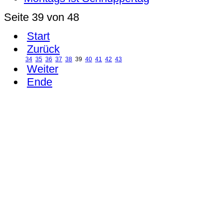
Seite 39 von 48
Start
Zurück
34
35
36
37
38
39
40
41
42
43
Weiter
Ende