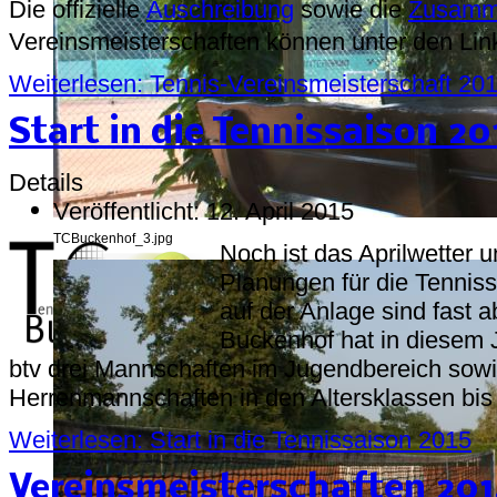
Die offizielle
Auschreibung
sowie die
Zusamm
Vereinsmeisterschaften können unter den Li
Weiterlesen: Tennis-Vereinsmeisterschaft 20
Start in die Tennissaison 20
Details
Veröffentlicht: 12. April 2015
TCBuckenhof_3.jpg
Noch ist das Aprilwetter u
Planungen für die Tenniss
auf der Anlage sind fast 
Buckenhof hat in diesem 
btv drei Mannschaften im Jugendbereich sow
Herrenmannschaften in den Altersklassen bis
Weiterlesen: Start in die Tennissaison 2015
Vereinsmeisterschaften 2014