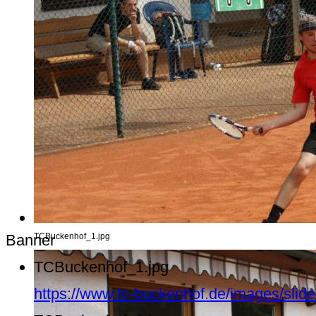
Banner
TCBuckenhof_1.jpg
TCBuckenhof_1.jpg
https://www.tc-buckenhof.de/images/sli