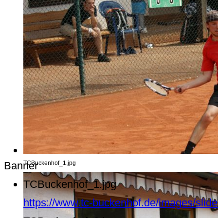
Banner
TCBuckenhof_1.jpg
TCBuckenhof_1.jpg
https://www.tc-buckenhof.de/images/sli