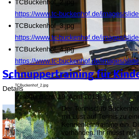
TCBuckenhof_2.jpg
https://www.tc-buckenhof.de/images/sli
TCBuckenhof_3.jpg
https://www.tc-buckenhof.de/images/sli
TCBuckenhof_4.jpg
https://www.tc-buckenhof.de/images/sli
Schnuppertraining für Kind
TCBuckenhof_2.jpg
Details
Veröffentlicht: 19. April 2013
Der Tennisclub Buckenhof 
mit Lust auf Tennis zu ei
Kennenlerntraining ein. Di
vorhanden. Ihr müsst nur