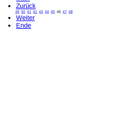
Zurück
39
40
41
42
43
44
45
46
47
48
Weiter
Ende