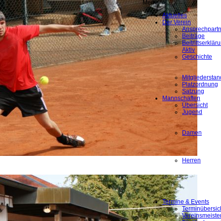
Menü
Aktuelles
Der Verein
Ansprechpartn
Beiträge
Beitrittserklä
Aktiv
Geschichte
Mitgliederstan
Platzordnung
Satzung
Mannschaften
Übersicht
Jugend
Damen
Herren
Termine & Events
Terminübersic
Vereinsmeiste