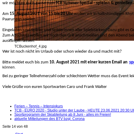
wir möchten euch gerne zum
TCB Summer Special - spielen & genießen
Am
15. August 2021 von 15 bis 20 Uhr
wollen wir in halbstündigem Rhy
Paarungen spielen.
Eingeladen sind Spieler und Spielerinnen aller Spielstärken! Dazu gibt es
Zum Abschluss wollen wir noch den Grill anschmeißen und den Abend bei 
ausklingen lassen.
TCBuckenhof_4.jpg
Wer ist noch nicht im Urlaub oder schon wieder da und macht mit?
Bitte meldet euch bis zum
10. August 2021 mit einer kurzen Email an
sp
können.
Bei zu geringer Teilnehmerzahl oder schlechtem Wetter muss das Event lei
Viele Grüße von euren Sportwarten Caro und Frank Walter
Ferien – Tennis – Intensivkurs
TCB - EURO 2020 - Studio unter der Laube - HEUTE 23.06.2021 20:30 
Sportprogramm der Skiabteilung ab 8.Juni - alles im Freien!
aktuelle Mitteilungen des BTV bzgl. Corona
Seite 14 von 48