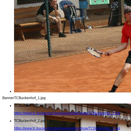
Banner
TCBuckenhof_1.jpg
TCBuckenhof_1.jpg
https://www.tc-buckenhof.de/images/slideshow/TCBuckenhof_1.jpg
TCBuckenhof_2.jpg
https://www.tc-buckenhof.de/images/slideshow/TCBuckenhof_2.jpg