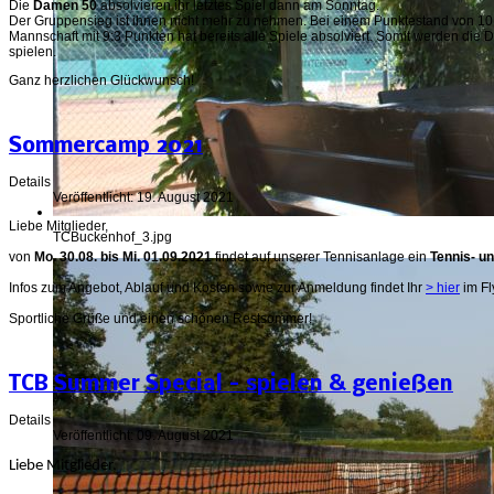
Die
Damen 50
absolvieren ihr letztes Spiel dann am Sonntag.
Der Gruppensieg ist ihnen nicht mehr zu nehmen. Bei einem Punktestand von 10:0 
Mannschaft mit 9:3 Punkten hat bereits alle Spiele absolviert. Somit werden die
spielen.
Ganz herzlichen Glückwunsch!
Sommercamp 2021
Details
Veröffentlicht: 19. August 2021
Liebe Mitglieder,
TCBuckenhof_3.jpg
von
Mo. 30.08. bis Mi. 01.09.2021
findet auf unserer Tennisanlage ein
Tennis- u
Infos zum Angebot, Ablauf und Kosten sowie zur Anmeldung findet Ihr
> hier
im Fl
Sportliche Grüße und einen schönen Restsommer!
TCB Summer Special - spielen & genießen
Details
Veröffentlicht: 09. August 2021
Liebe Mitglieder,