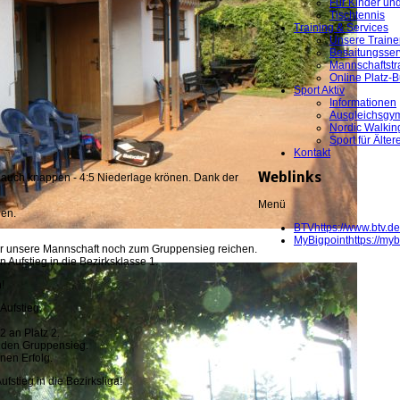
Für Kinder un
Tischtennis
Training & Services
Unsere Traine
Besaitungsser
Mannschaftstr
Online Platz-
Sport Aktiv
Informationen
Ausgleichsgym
Nordic Walkin
Sport für Älter
Kontakt
n auch knappen - 4:5 Niederlage krönen. Dank der
Weblinks
Menü
hen.
BTV
https://www.btv.de
MyBigpoint
https://myb
ür unsere Mannschaft noch zum Gruppensieg reichen.
 Aufstieg in die Bezirksklasse 1.
!
ufstieg.
2 an Platz 2.
r den Gruppensieg.
nen Erfolg.
stieg in die Bezirksliga!