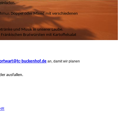
einladen.
thmus Doppel oder Mixed mit verschiedenen
 Getränke und Musik in unserer Laube.
Fränkischen Bratwürsten mit Kartoffelsalat
ortwart@tc-buckenhof.de
an, damit wir planen
der ausfallen.
UHR