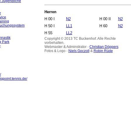
d Jugendliche
Herren
r
vice
H 00 I
N2
H 00 II
N2
aining
Buchungssystem
H 50 I
LL1
H 60
N2
H 55
LL2
nastik
Copyright © 2013 TC Buckenhof. Alle Rechte
g Park
vorbehalten.
e
Webmaster & Adminstrator -
Christian Döppers
Fotos & Logo -
Niels Goczoll
&
Robin Rüde
/
igpoint.tennis.de/