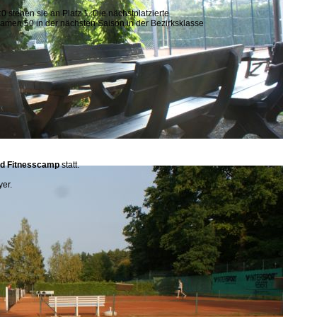
stehen sie an Platz 1. Die nächstplatzierte
 Damen 50 in der nächsten Saison in der Bezirksklasse
nd Fitnesscamp
statt.
yer.