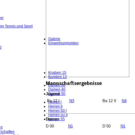
er
rung Tennis und Sport
Galerie
Einweihungsvideo
d
Knaben 15
Bambini 12
Mannschaftsergebnisse
Damen 00
Damen 40
Jugend
Damen 50
Ba 12 I
N3
Ba 12 II
N4
Herren I
Herren II
Herren 50 I
Herren 50 II
Damen
Herren 55
D 00
N1
D 50
N1
ht
rschaften