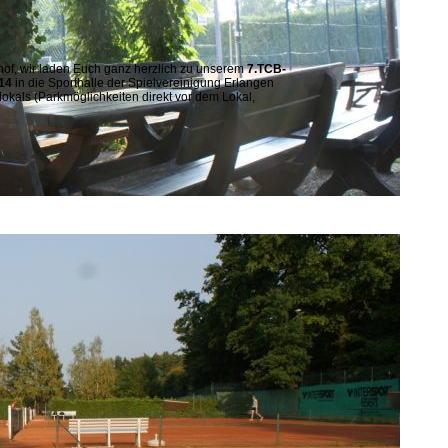
of, wir laden Euch ganz herzlich zu unserem
7.TCB-
14
in die Sporthalle der Spielvereinigung Erlangen
lokals (Parkmöglichkeiten direkt vor dem Lokal,