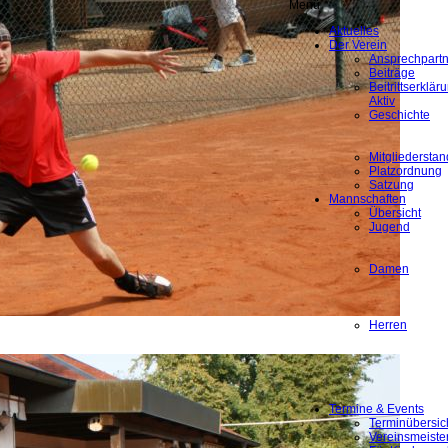
Menü
Aktuelles
Der Verein
Ansprechpartn
Beiträge
Beitrittserklä
Aktiv
Geschichte
Mitgliederstan
Platzordnung
Satzung
Mannschaften
Übersicht
Jugend
Damen
Herren
Termine & Events
Terminübersic
Vereinsmeiste