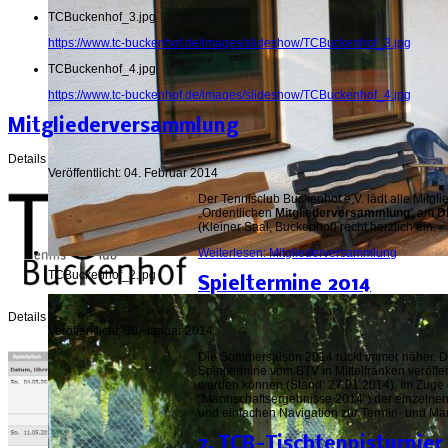
TCBuckenhof_3.jpg
https://www.tc-buckenhof.de/images/slideshow/TCBuckenhof_3.jpg
TCBuckenhof_4.jpg
https://www.tc-buckenhof.de/images/slideshow/TCBuckenhof_4.jpg
Mitgliederversammlung
Details
Veröffentlicht: 04. Februar 2014
Der Tennisclub Buckenhof e.V. lädt alle Mitgli
„Ordentlichen
Mitgliederversammlung
“ am
Di
(Kleiner Saal, Buckenhof) recht herzlich ein.
Weiterlesen: Mitgliederversammlung
TCBuckenhof_2.jpg
Spieltermine 2014
Details
Veröffentlicht: 30. Januar 2014
Die Sommersaison 2014 rückt immer näher. Di
Spieltermine vom BTV in Mittelfranken veröffen
werden können (Stand: 27.01.2014). Im Zuge 
"Mannschaftsergebnisse 2014") der einzelnen
und einfachen Navigation zur Termin- und Ma
7. TCB-Tischtennisturnier