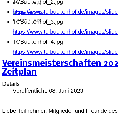
TCBuckenhof_2.jpg
TCBuckenhof_3.jpg
https://www.tc-buckenhof.de/images/sli
TCBuckenhof_4.jpg
TCBuckenhof_3.jpg
https://www.tc-buckenhof.de/images/sli
TCBuckenhof_4.jpg
https://www.tc-buckenhof.de/images/sli
Vereinsmeisterschaften 20
Zeitplan
Details
Veröffentlicht: 08. Juni 2023
Liebe Teilnehmer, Mitglieder und Freunde de