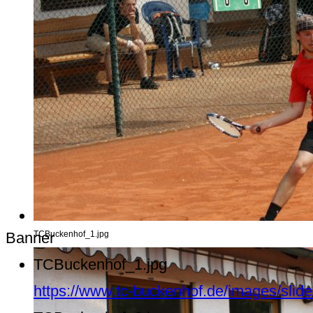
Banner
TCBuckenhof_1.jpg
TCBuckenhof_1.jpg
https://www.tc-buckenhof.de/images/sli