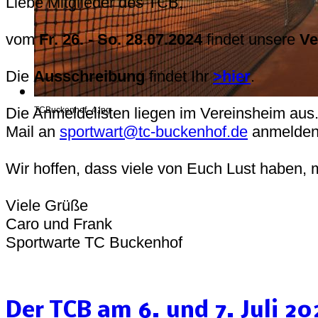
Liebe Mitglieder des TCB,
vom
Fr. 26. - So. 28.07.2024
findet unsere
Ve
Die
Ausschreibung
findet Ihr
>hier
.
Die Anmeldelisten liegen im Vereinsheim aus.
TCBuckenhof_4.jpg
Mail an
sportwart@tc-buckenhof.de
anmelde
Wir hoffen, dass viele von Euch Lust haben,
Viele Grüße
Caro und Frank
Sportwarte TC Buckenhof
Der TCB am 6. und 7. Juli 2